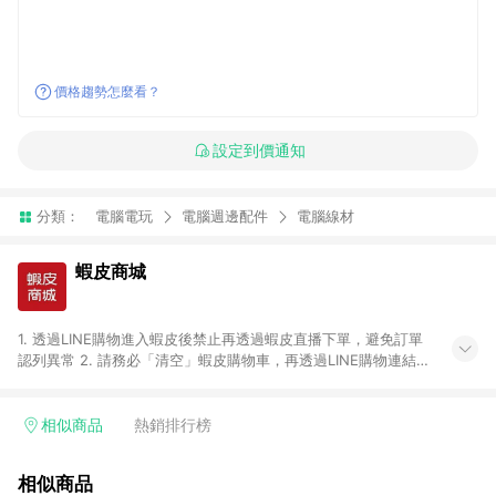
價格趨勢怎麼看？
設定到價通知
分類：
電腦電玩
電腦週邊配件
電腦線材
蝦皮商城
1. 透過LINE購物進入蝦皮後禁止再透過蝦皮直播下單，避免訂單
認列異常 2. 請務必「清空」蝦皮購物車，再透過LINE購物連結至
蝦皮商店進行購買 ；先把商品加入購物車，再從LINE購物連結至
蝦皮結帳，將無法獲得點數回饋。 3. 請避免連續下單，若您完成
交易後，想下第二張訂單，請重新從LINE購物連結至蝦皮商店進
相似商品
熱銷排行榜
行購買 4. 票券及繳費服務類別、捐贈/服務類、遊戲點數、黃
金、遊戲主機(Switch、PS、Xbox)、APPLE品牌系列商品、
相似商品
Android手機、汽機車、一歲以下嬰兒配方奶粉、醫療器材：回饋