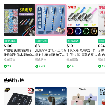
０％ 詳細不回饋商品請見此公告 https://reurl.cc/Gazvnp 5. 蝦
皮直營_餐券&禮券館、康菲COMFIZ、Finetech釩泰醫用口罩、
CHENYU辰昱立體醫療口罩、HAOFA立體口罩、BenQ 明基 健
康生活不予回饋。 6. 蝦皮商城之訂單適用於部分點數紅包，規範
請依該紅包頁說明為主。 7. 點數回饋將依照蝦皮提供扣除折價
券、運費與蝦幣後之最終金額進行計算。 8. 同一商品品項(即便
不同尺寸規格)，皆會計入同一筆返點上限進行計算 9. 用戶需於
同一瀏覽器進行交易（若自動跳轉 APP，請在 APP交易）。 10.
若使用不同物流或付款方式，將拆分成不同筆訂單編號發送通
限時加碼
限時加碼
限時加碼
限時
知。 11. 若使用折價券折抵，可能會有攤提折抵導致訂單金額些微
$190
$3
$10
$24
落差 12. 蝦皮會將LINE的導購跳轉紀錄與蝦皮的會員ID進行綁
焊錫環 免壓熱縮端子
洞洞鉛筆 加粗大三角鉛
【風火輪 氣嘴燈】 (1
牙線
定，若後續七天內未透過其他媒體來源導入蝦皮官網，則七天內
接線端子 防水電線套管
筆 HB 2B 鉛筆 練字文
對價) LED 震動感應 美
盒 
於該蝦皮帳號下訂的首筆訂單會被蝦皮認列為該LINE用戶導購跳
熱收縮套管 接線熱縮管
具 加粗鉛筆 粗款洞洞
式嘴 輻條燈 鋼絲燈 扁
線盒 便攜牙線盒 牙線
蝦皮購物
蝦皮購物
蝦皮購物
蝦皮
轉時所成立之訂單。 13. 若同一用戶使用一個以上蝦皮帳號透過
電線端子 快接端子 接
鉛筆 幼兒園 小學生 大
條燈 輪輻燈 風嘴燈 (玩
棒盒
LINE購物進行導購，將可能導致無法收到導購通知，亦可能無法
2%
2.4%
1%
4
線器
三角【胖Q寶】
色單車)
攜帶
收到點數，再請留意。 14. 請注意以下行為將可能導致無法取得
棒收
LINE POINTS 點數回饋資格：使用非指定之途徑及方式完成交
易，或經由蝦皮系統判斷點擊路徑不符合回饋資格或規則者。 15.
熱銷排行榜
若有贈點爭議，請務必於訂單日期+60天以內進行洽詢確認；超
過60天(含)以上進行申訴，恕無法贈點回饋。需檢附蝦皮訂單完
成、LINE購物訂單記錄，如於LINE購物訂單紀錄已呈現：「非本
次前往蝦皮商店之品項，不符合回饋資格」，則不受理此案件。
[注意事項] 1.如導購途中用戶由網頁版(電腦版/手機版網頁)切換
為 App 會造成追蹤中斷而無法進行 LINE POINTS 回饋 2.若購買