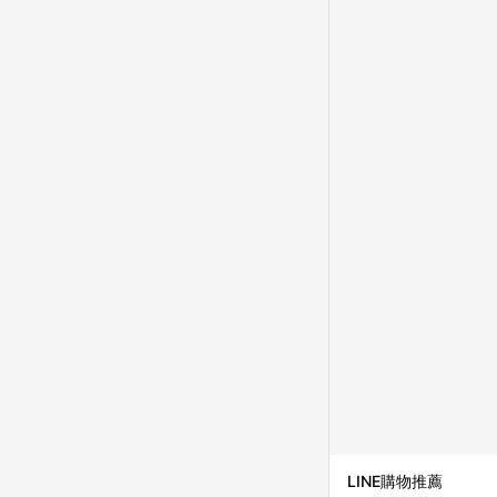
成不同筆訂單編號發送通知
購跳轉紀錄與蝦皮的會
首筆訂單會被蝦皮認列為
進行導購，將可能導致
LINE POINTS
則者。 15. 若有贈
饋。需檢附蝦皮訂單完成
合回饋資格」，則不受理此案件。 [注意事項] 1.如導購途中用戶由網頁版(電腦版
中斷而無法進行 LINE POINTS 回饋 2.若購買過程中關閉蝦皮APP，則
行LINE POINTS 回饋。 / 3.如用戶先前往蝦皮商城將商品加入購物車，後續透過LINE購物前往至蝦皮商
清，此方案將不列入 LI
條款與法律追訴之權利 
系統盼為最終判定標準
LINE購物推薦