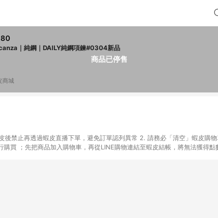
680
acanza｜純鋼｜DAILY純鋼項鍊#0304新品
商品已停售
皮商城
入蝦皮後禁止再透過蝦皮直播下單，避免訂單認列異常 2. 請務必「清空」蝦皮購物
購買 ；先把商品加入購物車，再從LINE購物連結至蝦皮結帳，將無法獲得點數回
易後，想下第二張訂單，請重新從LINE購物連結至蝦皮商店進行購買 4. 票
數、黃金、遊戲主機(Switch、PS、Xbox)、APPLE品牌系列商品、Andro
器材：回饋０％ 詳細不回饋商品請見此公告 https://reurl.cc/Gazvnp 
Z、Finetech釩泰醫用口罩、CHENYU辰昱立體醫療口罩、HAOFA立體口罩、B
蝦皮商城之訂單適用於部分點數紅包，規範請依該紅包頁說明為主。 7. 點數回饋
之最終金額進行計算。 8. 同一商品品項(即便不同尺寸規格)，皆會計入同一
瀏覽器進行交易（若自動跳轉 APP，請在 APP交易）。 10. 若使用不同物流