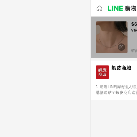
$
v
蝦
蝦皮商城
1. 透過LINE購物進
購物連結至蝦皮商店進行
免連續下單，若您完成交
別、捐贈/服務類、遊戲點
一歲以下嬰兒配方奶粉、醫療
&禮券館、康菲COMFI
生活不予回饋。 6. 
除折價券、運費與蝦幣後
計算 9. 用戶需於同一