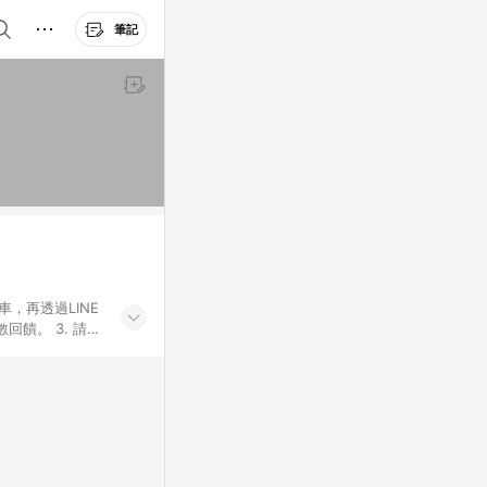
筆記
車，再透過LINE
饋。 3. 請避
券及繳費服務類
id手機、汽機車、
5. 蝦皮直營_餐券
enQ 明基 健康
將依照蝦皮提供扣
筆返點上限進行
或付款方式，將拆分