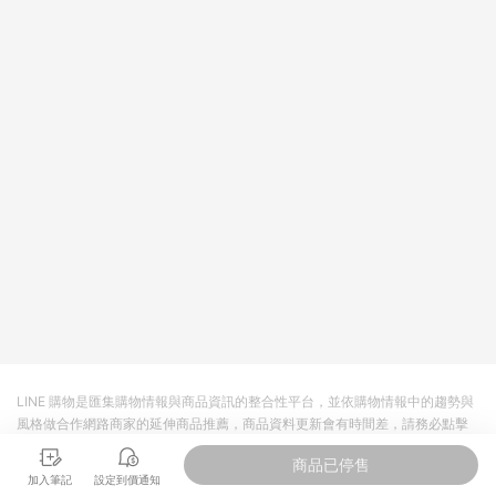
皮直營_餐券&禮券館、康菲COMFIZ、Finetech釩泰醫用口罩、
CHENYU辰昱立體醫療口罩、HAOFA立體口罩、BenQ 明基 健
康生活不予回饋。 6. 蝦皮商城之訂單適用於部分點數紅包，規範
請依該紅包頁說明為主。 7. 點數回饋將依照蝦皮提供扣除折價
券、運費與蝦幣後之最終金額進行計算。 8. 同一商品品項(即便
不同尺寸規格)，皆會計入同一筆返點上限進行計算 9. 用戶需於
同一瀏覽器進行交易（若自動跳轉 APP，請在 APP交易）。 10.
若使用不同物流或付款方式，將拆分成不同筆訂單編號發送通
知。 11. 若使用折價券折抵，可能會有攤提折抵導致訂單金額些微
落差 12. 蝦皮會將LINE的導購跳轉紀錄與蝦皮的會員ID進行綁
定，若後續七天內未透過其他媒體來源導入蝦皮官網，則七天內
於該蝦皮帳號下訂的首筆訂單會被蝦皮認列為該LINE用戶導購跳
轉時所成立之訂單。 13. 若同一用戶使用一個以上蝦皮帳號透過
LINE購物進行導購，將可能導致無法收到導購通知，亦可能無法
收到點數，再請留意。 14. 請注意以下行為將可能導致無法取得
LINE POINTS 點數回饋資格：使用非指定之途徑及方式完成交
易，或經由蝦皮系統判斷點擊路徑不符合回饋資格或規則者。 15.
若有贈點爭議，請務必於訂單日期+60天以內進行洽詢確認；超
過60天(含)以上進行申訴，恕無法贈點回饋。需檢附蝦皮訂單完
LINE 購物是匯集購物情報與商品資訊的整合性平台，並依購物情報中的趨勢與
成、LINE購物訂單記錄，如於LINE購物訂單紀錄已呈現：「非本
風格做合作網路商家的延伸商品推薦，商品資料更新會有時間差，請務必點擊
次前往蝦皮商店之品項，不符合回饋資格」，則不受理此案件。
商品至各合作網路商家，確認現售價與購物條件，一切資訊以合作廠商網頁為
[注意事項] 1.如導購途中用戶由網頁版(電腦版/手機版網頁)切換
商品已停售
準。
為 App 會造成追蹤中斷而無法進行 LINE POINTS 回饋 2.若購買
加入筆記
設定到價通知
過程中關閉蝦皮APP，則需重新透過LINE購物前往蝦皮商城，否