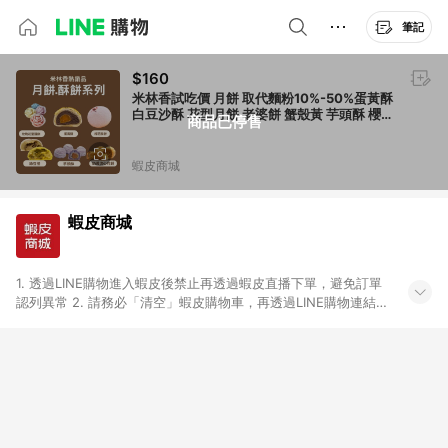
筆記
$160
米林香試吃價 月餅 取代麵粉10%-50%蛋黃酥
白豆沙酥 花型月餅 老婆餅 蟹殼黃 芋頭酥 櫻花
商品已停售
酥胭脂梅酥綠豆椪VP
蝦皮商城
蝦皮商城
1. 透過LINE購物進入蝦皮後禁止再透過蝦皮直播下單，避免訂單
認列異常 2. 請務必「清空」蝦皮購物車，再透過LINE購物連結至
蝦皮商店進行購買 ；先把商品加入購物車，再從LINE購物連結至
蝦皮結帳，將無法獲得點數回饋。 3. 請避免連續下單，若您完成
交易後，想下第二張訂單，請重新從LINE購物連結至蝦皮商店進
行購買 4. 票券及繳費服務類別、捐贈/服務類、遊戲點數、黃
金、遊戲主機(Switch、PS、Xbox)、APPLE品牌系列商品、
Android手機、汽機車、一歲以下嬰兒配方奶粉、醫療器材：回饋
０％ 詳細不回饋商品請見此公告 https://reurl.cc/Gazvnp 5. 蝦