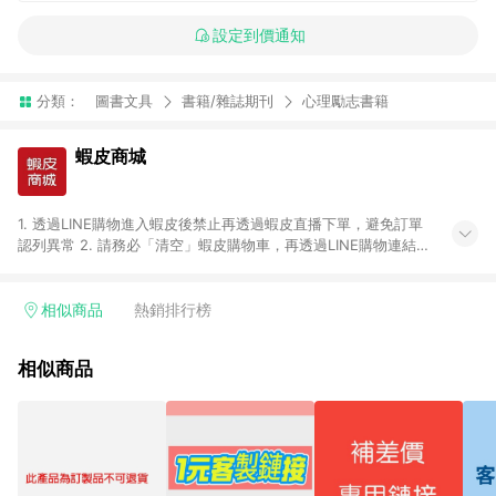
設定到價通知
分類：
圖書文具
書籍/雜誌期刊
心理勵志書籍
蝦皮商城
1. 透過LINE購物進入蝦皮後禁止再透過蝦皮直播下單，避免訂單
認列異常 2. 請務必「清空」蝦皮購物車，再透過LINE購物連結至
蝦皮商店進行購買 ；先把商品加入購物車，再從LINE購物連結至
蝦皮結帳，將無法獲得點數回饋。 3. 請避免連續下單，若您完成
交易後，想下第二張訂單，請重新從LINE購物連結至蝦皮商店進
相似商品
熱銷排行榜
行購買 4. 票券及繳費服務類別、捐贈/服務類、遊戲點數、黃
金、遊戲主機(Switch、PS、Xbox)、APPLE品牌系列商品、
相似商品
Android手機、汽機車、一歲以下嬰兒配方奶粉、醫療器材：回饋
０％ 詳細不回饋商品請見此公告 https://reurl.cc/Gazvnp 5. 蝦
皮直營_餐券&禮券館、康菲COMFIZ、Finetech釩泰醫用口罩、
CHENYU辰昱立體醫療口罩、HAOFA立體口罩、BenQ 明基 健
康生活不予回饋。 6. 蝦皮商城之訂單適用於部分點數紅包，規範
請依該紅包頁說明為主。 7. 點數回饋將依照蝦皮提供扣除折價