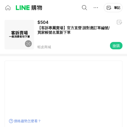
筆記
$504
【客訴專屬賣場】官方直營 請對應訂單編號/
買家帳號名重新下單
搶購
蝦皮商城
價格趨勢怎麼看？