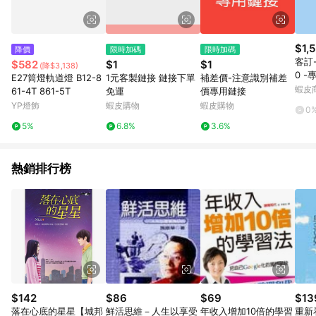
券、運費與蝦幣後之最終金額進行計算。 8. 同一商品品項(即便
不同尺寸規格)，皆會計入同一筆返點上限進行計算 9. 用戶需於
同一瀏覽器進行交易（若自動跳轉 APP，請在 APP交易）。 10.
若使用不同物流或付款方式，將拆分成不同筆訂單編號發送通
$1,
降價
限時加碼
限時加碼
知。 11. 若使用折價券折抵，可能會有攤提折抵導致訂單金額些微
客訂-
$582
$1
$1
(降$3,138)
落差 12. 蝦皮會將LINE的導購跳轉紀錄與蝦皮的會員ID進行綁
0 -
E27筒燈軌道燈 B12-8
1元客製鏈接 鏈接下單
補差價-注意識別補差
定，若後續七天內未透過其他媒體來源導入蝦皮官網，則七天內
蝦皮
61-4T 861-5T
免運
價專用鏈接
於該蝦皮帳號下訂的首筆訂單會被蝦皮認列為該LINE用戶導購跳
YP燈飾
蝦皮購物
蝦皮購物
轉時所成立之訂單。 13. 若同一用戶使用一個以上蝦皮帳號透過
0
LINE購物進行導購，將可能導致無法收到導購通知，亦可能無法
5%
6.8%
3.6%
收到點數，再請留意。 14. 請注意以下行為將可能導致無法取得
LINE POINTS 點數回饋資格：使用非指定之途徑及方式完成交
易，或經由蝦皮系統判斷點擊路徑不符合回饋資格或規則者。 15.
熱銷排行榜
若有贈點爭議，請務必於訂單日期+60天以內進行洽詢確認；超
過60天(含)以上進行申訴，恕無法贈點回饋。需檢附蝦皮訂單完
成、LINE購物訂單記錄，如於LINE購物訂單紀錄已呈現：「非本
次前往蝦皮商店之品項，不符合回饋資格」，則不受理此案件。
[注意事項] 1.如導購途中用戶由網頁版(電腦版/手機版網頁)切換
為 App 會造成追蹤中斷而無法進行 LINE POINTS 回饋 2.若購買
過程中關閉蝦皮APP，則需重新透過LINE購物前往蝦皮商城，否
則無法進行LINE POINTS 回饋。 / 3.如用戶先前往蝦皮商城將商
品加入購物車，後續透過LINE購物前往至蝦皮商城將購物車結
清，此方案將不列入 LINE Points 回饋 4.若因系統異常無法追蹤
$142
$86
$69
$13
訂單，致使消費者無接收到點數回饋，蝦皮保有更改條款與法律
落在心底的星星【城邦
鮮活思維－人生以享受
年收入增加10倍的學習
重新