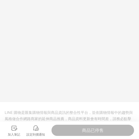
皮直營_餐券&禮券館、康菲COMFIZ、Finetech釩泰醫用口罩、
CHENYU辰昱立體醫療口罩、HAOFA立體口罩、BenQ 明基 健
康生活不予回饋。 6. 蝦皮商城之訂單適用於部分點數紅包，規範
請依該紅包頁說明為主。 7. 點數回饋將依照蝦皮提供扣除折價
券、運費與蝦幣後之最終金額進行計算。 8. 同一商品品項(即便
不同尺寸規格)，皆會計入同一筆返點上限進行計算 9. 用戶需於
同一瀏覽器進行交易（若自動跳轉 APP，請在 APP交易）。 10.
若使用不同物流或付款方式，將拆分成不同筆訂單編號發送通
知。 11. 若使用折價券折抵，可能會有攤提折抵導致訂單金額些微
落差 12. 蝦皮會將LINE的導購跳轉紀錄與蝦皮的會員ID進行綁
定，若後續七天內未透過其他媒體來源導入蝦皮官網，則七天內
於該蝦皮帳號下訂的首筆訂單會被蝦皮認列為該LINE用戶導購跳
轉時所成立之訂單。 13. 若同一用戶使用一個以上蝦皮帳號透過
LINE購物進行導購，將可能導致無法收到導購通知，亦可能無法
收到點數，再請留意。 14. 請注意以下行為將可能導致無法取得
LINE POINTS 點數回饋資格：使用非指定之途徑及方式完成交
易，或經由蝦皮系統判斷點擊路徑不符合回饋資格或規則者。 15.
若有贈點爭議，請務必於訂單日期+60天以內進行洽詢確認；超
過60天(含)以上進行申訴，恕無法贈點回饋。需檢附蝦皮訂單完
LINE 購物是匯集購物情報與商品資訊的整合性平台，並依購物情報中的趨勢與
成、LINE購物訂單記錄，如於LINE購物訂單紀錄已呈現：「非本
風格做合作網路商家的延伸商品推薦，商品資料更新會有時間差，請務必點擊
次前往蝦皮商店之品項，不符合回饋資格」，則不受理此案件。
商品至各合作網路商家，確認現售價與購物條件，一切資訊以合作廠商網頁為
[注意事項] 1.如導購途中用戶由網頁版(電腦版/手機版網頁)切換
商品已停售
準。
為 App 會造成追蹤中斷而無法進行 LINE POINTS 回饋 2.若購買
加入筆記
設定到價通知
過程中關閉蝦皮APP，則需重新透過LINE購物前往蝦皮商城，否