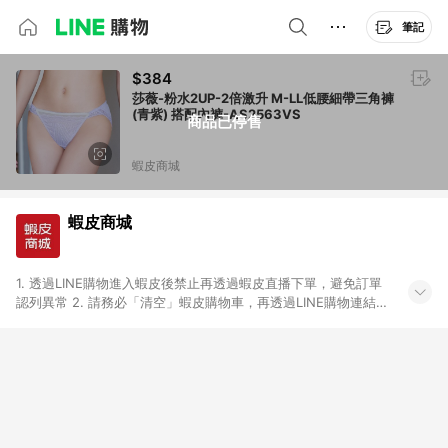
筆記
$384
莎薇-粉水2UP-2倍激升 M-LL低腰細帶三角褲
(青紫) 搭配內褲-AS2563VS
商品已停售
蝦皮商城
蝦皮商城
1. 透過LINE購物進入蝦皮後禁止再透過蝦皮直播下單，避免訂單
認列異常 2. 請務必「清空」蝦皮購物車，再透過LINE購物連結至
蝦皮商店進行購買 ；先把商品加入購物車，再從LINE購物連結至
蝦皮結帳，將無法獲得點數回饋。 3. 請避免連續下單，若您完成
交易後，想下第二張訂單，請重新從LINE購物連結至蝦皮商店進
行購買 4. 票券及繳費服務類別、捐贈/服務類、遊戲點數、黃
金、遊戲主機(Switch、PS、Xbox)、APPLE品牌系列商品、
Android手機、汽機車、一歲以下嬰兒配方奶粉、醫療器材：回饋
０％ 詳細不回饋商品請見此公告 https://reurl.cc/Gazvnp 5. 蝦