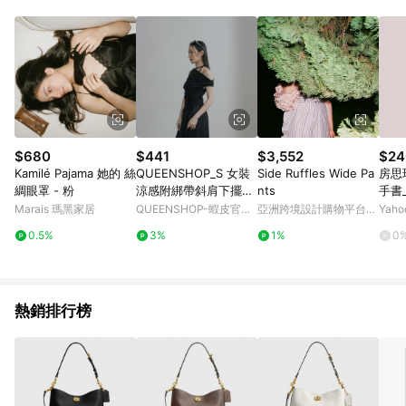
０％ 詳細不回饋商品請見此公告 https://reurl.cc/Gazvnp 5. 蝦
皮直營_餐券&禮券館、康菲COMFIZ、Finetech釩泰醫用口罩、
CHENYU辰昱立體醫療口罩、HAOFA立體口罩、BenQ 明基 健
康生活不予回饋。 6. 蝦皮商城之訂單適用於部分點數紅包，規範
請依該紅包頁說明為主。 7. 點數回饋將依照蝦皮提供扣除折價
券、運費與蝦幣後之最終金額進行計算。 8. 同一商品品項(即便
不同尺寸規格)，皆會計入同一筆返點上限進行計算 9. 用戶需於
同一瀏覽器進行交易（若自動跳轉 APP，請在 APP交易）。 10.
若使用不同物流或付款方式，將拆分成不同筆訂單編號發送通
$680
$441
$3,552
$24
知。 11. 若使用折價券折抵，可能會有攤提折抵導致訂單金額些微
Kamilé Pajama 她的 絲
QUEENSHOP_S 女裝
Side Ruffles Wide Pa
房思
落差 12. 蝦皮會將LINE的導購跳轉紀錄與蝦皮的會員ID進行綁
綢眼罩 - 粉
涼感附綁帶斜肩下擺不
nts
手書
定，若後續七天內未透過其他媒體來源導入蝦皮官網，則七天內
規則上衣-黑 現+預
Marais 瑪黑家居
QUEENSHOP-蝦皮官方
亞洲跨境設計購物平台
Yah
於該蝦皮帳號下訂的首筆訂單會被蝦皮認列為該LINE用戶導購跳
【01099532】
旗艦店
Pinkoi
轉時所成立之訂單。 13. 若同一用戶使用一個以上蝦皮帳號透過
0.5%
3%
1%
0
LINE購物進行導購，將可能導致無法收到導購通知，亦可能無法
收到點數，再請留意。 14. 請注意以下行為將可能導致無法取得
LINE POINTS 點數回饋資格：使用非指定之途徑及方式完成交
易，或經由蝦皮系統判斷點擊路徑不符合回饋資格或規則者。 15.
熱銷排行榜
若有贈點爭議，請務必於訂單日期+60天以內進行洽詢確認；超
過60天(含)以上進行申訴，恕無法贈點回饋。需檢附蝦皮訂單完
成、LINE購物訂單記錄，如於LINE購物訂單紀錄已呈現：「非本
次前往蝦皮商店之品項，不符合回饋資格」，則不受理此案件。
[注意事項] 1.如導購途中用戶由網頁版(電腦版/手機版網頁)切換
為 App 會造成追蹤中斷而無法進行 LINE POINTS 回饋 2.若購買