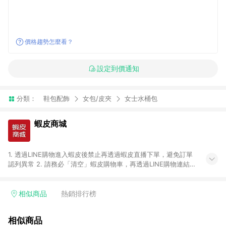
價格趨勢怎麼看？
設定到價通知
分類：
鞋包配飾
女包/皮夾
女士水桶包
蝦皮商城
1. 透過LINE購物進入蝦皮後禁止再透過蝦皮直播下單，避免訂單
認列異常 2. 請務必「清空」蝦皮購物車，再透過LINE購物連結至
蝦皮商店進行購買 ；先把商品加入購物車，再從LINE購物連結至
蝦皮結帳，將無法獲得點數回饋。 3. 請避免連續下單，若您完成
交易後，想下第二張訂單，請重新從LINE購物連結至蝦皮商店進
相似商品
熱銷排行榜
行購買 4. 票券及繳費服務類別、捐贈/服務類、遊戲點數、黃
金、遊戲主機(Switch、PS、Xbox)、APPLE品牌系列商品、
相似商品
Android手機、汽機車、一歲以下嬰兒配方奶粉、醫療器材：回饋