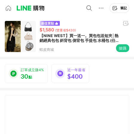
筆記
$1,580
(雙重省$430)
【NINE WEST】買一送一。買包包送短夾│熱
銷經典包包 斜背包 側背包 手提包 水桶包 (任
選)
搶購
蝦皮商城
訂單成立賺4%
近一年最省
30
$400
點