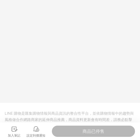
皮直營_餐券&禮券館、康菲COMFIZ、Finetech釩泰醫用口罩、
CHENYU辰昱立體醫療口罩、HAOFA立體口罩、BenQ 明基 健
康生活不予回饋。 6. 蝦皮商城之訂單適用於部分點數紅包，規範
請依該紅包頁說明為主。 7. 點數回饋將依照蝦皮提供扣除折價
券、運費與蝦幣後之最終金額進行計算。 8. 同一商品品項(即便
不同尺寸規格)，皆會計入同一筆返點上限進行計算 9. 用戶需於
同一瀏覽器進行交易（若自動跳轉 APP，請在 APP交易）。 10.
若使用不同物流或付款方式，將拆分成不同筆訂單編號發送通
知。 11. 若使用折價券折抵，可能會有攤提折抵導致訂單金額些微
落差 12. 蝦皮會將LINE的導購跳轉紀錄與蝦皮的會員ID進行綁
定，若後續七天內未透過其他媒體來源導入蝦皮官網，則七天內
於該蝦皮帳號下訂的首筆訂單會被蝦皮認列為該LINE用戶導購跳
轉時所成立之訂單。 13. 若同一用戶使用一個以上蝦皮帳號透過
LINE購物進行導購，將可能導致無法收到導購通知，亦可能無法
收到點數，再請留意。 14. 請注意以下行為將可能導致無法取得
LINE POINTS 點數回饋資格：使用非指定之途徑及方式完成交
易，或經由蝦皮系統判斷點擊路徑不符合回饋資格或規則者。 15.
若有贈點爭議，請務必於訂單日期+60天以內進行洽詢確認；超
過60天(含)以上進行申訴，恕無法贈點回饋。需檢附蝦皮訂單完
LINE 購物是匯集購物情報與商品資訊的整合性平台，並依購物情報中的趨勢與
成、LINE購物訂單記錄，如於LINE購物訂單紀錄已呈現：「非本
風格做合作網路商家的延伸商品推薦，商品資料更新會有時間差，請務必點擊
次前往蝦皮商店之品項，不符合回饋資格」，則不受理此案件。
商品至各合作網路商家，確認現售價與購物條件，一切資訊以合作廠商網頁為
[注意事項] 1.如導購途中用戶由網頁版(電腦版/手機版網頁)切換
商品已停售
準。
為 App 會造成追蹤中斷而無法進行 LINE POINTS 回饋 2.若購買
加入筆記
設定到價通知
過程中關閉蝦皮APP，則需重新透過LINE購物前往蝦皮商城，否