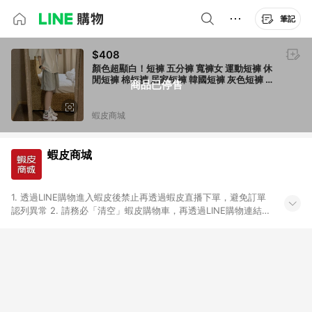
筆記
$408
顏色超顯白！短褲 五分褲 寬褲女 運動短褲 休
閒短褲 棉短褲 居家短褲 韓國短褲 灰色短褲 抽
商品已停售
繩 高腰 睡褲 女 短褲女
蝦皮商城
蝦皮商城
1. 透過LINE購物進入蝦皮後禁止再透過蝦皮直播下單，避免訂單
認列異常 2. 請務必「清空」蝦皮購物車，再透過LINE購物連結至
蝦皮商店進行購買 ；先把商品加入購物車，再從LINE購物連結至
蝦皮結帳，將無法獲得點數回饋。 3. 請避免連續下單，若您完成
交易後，想下第二張訂單，請重新從LINE購物連結至蝦皮商店進
行購買 4. 票券及繳費服務類別、捐贈/服務類、遊戲點數、黃
金、遊戲主機(Switch、PS、Xbox)、APPLE品牌系列商品、
Android手機、汽機車、一歲以下嬰兒配方奶粉、醫療器材：回饋
０％ 詳細不回饋商品請見此公告 https://reurl.cc/Gazvnp 5. 蝦