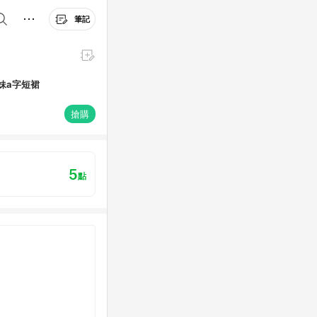
筆記
妹a字短裙
搶購
5
點