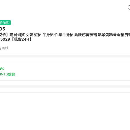
時加碼
95
梨卡】隔日到貨 女裝 短裙 半身裙 性感半身裙 高腰芭蕾褲裙 鬆緊蛋糕蓬蓬裙 辣
A5029【現貨24H】
皮商城
8%
OINTS點數