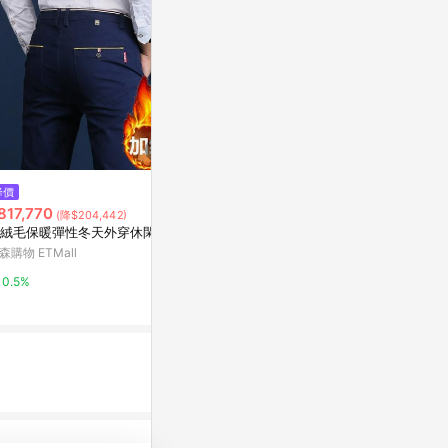
降價
降價
限時加碼
817,770
$1,490
$289
(降$204,442)
(降$1,490)
絨毛保暖彈性冬天外穿休閑褲
➤超市條碼機能涼感鬆緊8分褲裙
【臺灣出貨】半身裙
(兩色)
撞色抽繩半身
森購物 ETMall
腰休閒A字自帶
gozo個性女裝
蝦皮購物
0.5%
WH
8%
3.2%