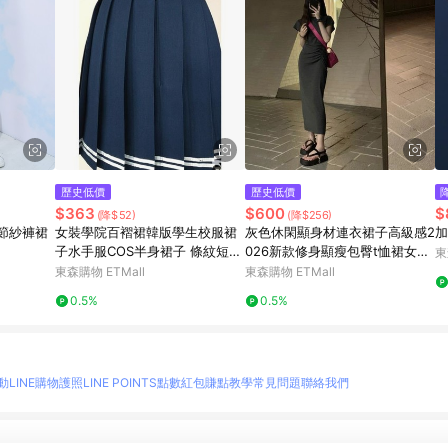
歷史低價
歷史低價
$363
$600
$
(降$52)
(降$256)
竹節紗褲裙
女裝學院百褶裙韓版學生校服裙
灰色休閑顯身材連衣裙子高級感2
加
子水手服COS半身裙子 條紋短裙
026新款修身顯瘦包臀t恤裙女夏
東
深藍
季
東森購物 ETMall
東森購物 ETMall
0.5%
0.5%
動
LINE購物護照
LINE POINTS點數紅包
賺點教學
常見問題
聯絡我們