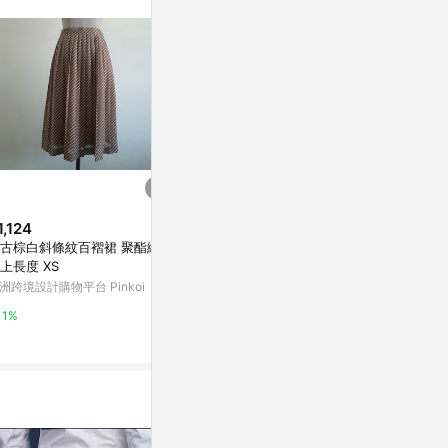
或付款方式，將拆分
皮會將LINE的導
該蝦皮帳號下訂的
透過LINE購物
可能導致無法取得
符合回饋資格或規
，恕無法贈點回
店之品項，不符
饋，蝦皮保有更改
1,124
$5,160
降價
實際回饋，依蝦皮
古棕白斜條紋百褶裙 聚酯纖維
糖果拼色半截
$969
(降$414)
上長度 XS
亞洲跨境設計購物
MICN圣馬丁學院高腰V型半身裙
洲跨境設計購物平台 Pinkoi
褲女小個子顯高顯瘦a字裙jk百褶
1%
短裙
東森購物 ETMall
1%
0.5%