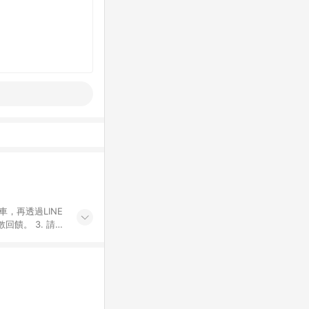
車，再透過LINE
饋。 3. 請避
券及繳費服務類
id手機、汽機車、
5. 蝦皮直營_餐券
enQ 明基 健康
將依照蝦皮提供扣
筆返點上限進行