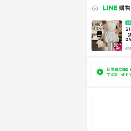
限
$1
【
G
蝦
訂單成立賺2.
下單享LINE P