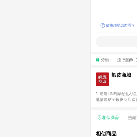
價格趨勢怎麼看？
分類：
流行服飾
蝦皮商城
1. 透過LINE購物進
購物連結至蝦皮商店進行
免連續下單，若您完成交
別、捐贈/服務類、遊戲點
一歲以下嬰兒配方奶粉、醫療
相似商品
熱銷
&禮券館、康菲COMFI
生活不予回饋。 6. 
相似商品
除折價券、運費與蝦幣後