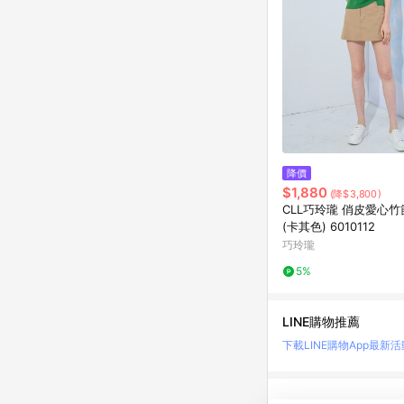
降價
$1,880
(降$3,800)
CLL巧玲瓏 俏皮愛心
(卡其色) 6010112
巧玲瓏
5%
LINE購物推薦
下載LINE購物App
最新活