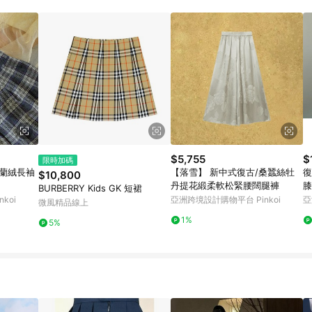
瀏覽器進行交易（若自動跳轉 APP，請在 APP交易）。 10. 若使用不同物流
。 11. 若使用折價券折抵，可能會有攤提折抵導致訂單金額些微落差 12. 蝦
員ID進行綁定，若後續七天內未透過其他媒體來源導入蝦皮官網，則七天內於
該LINE用戶導購跳轉時所成立之訂單。 13. 若同一用戶使用一個以上蝦皮帳號
無法收到導購通知，亦可能無法收到點數，再請留意。 14. 請注意以下行為將
 點數回饋資格：使用非指定之途徑及方式完成交易，或經由蝦皮系統判斷點擊路徑不
點爭議，請務必於訂單日期+60天以內進行洽詢確認；超過60天(含)以上進行申訴
、LINE購物訂單記錄，如於LINE購物訂單紀錄已呈現：「非本次前往蝦皮商
/手機版網頁)切換為 App 會造成追蹤
需重新透過LINE購物前往蝦皮商城，否則無法進
城將購物車結
NE Points 回饋 4.若因系統異常無法追蹤訂單，致使消費者無接收到點數回
$5,755
$
限時加碼
5. LINE購物商品價格若與蝦皮賣場實際價格有異，以蝦皮賣場價格為準 6. 
毛法蘭絨長袖
【落雪】 新中式復古/桑蠶絲牡
復
$10,800
丹提花緞柔軟松緊腰闊腿褲
膝
BURBERRY Kids GK 短裙
koi
亞洲跨境設計購物平台 Pinkoi
亞
微風精品線上
1%
5%