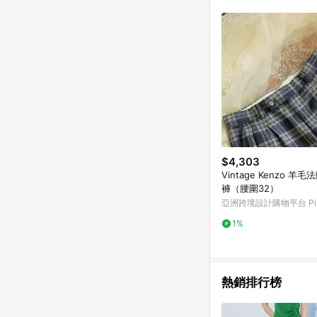
計算 9. 用戶需於同一
成不同筆訂單編號發送通知
購跳轉紀錄與蝦皮的會
首筆訂單會被蝦皮認列為
進行導購，將可能導致
LINE POINTS
則者。 15. 若有贈
饋。需檢附蝦皮訂單完成
合回饋資格」，則不受理此案件。 [注意事項] 1.如導購途中用戶由網頁版(電腦版
中斷而無法進行 LINE POINTS 回饋 2.若購買過程中關閉蝦皮APP，則
行LINE POINTS 回饋。 / 3.如用戶先前往蝦皮商城將商品加入購物車，後續透過LINE購物前往至蝦皮商
清，此方案將不列入 LI
$4,303
條款與法律追訴之權利 
Vintage Kenzo 羊
系統盼為最終判定標準
褲（腰圍32）
亞洲跨境設計購物平台 Pin
1%
熱銷排行榜