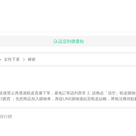
設定到價通知
女性下著
褲裙
入蝦皮後禁止再透過蝦皮直播下單，避免訂單認列異常 2. 請務必「清空」蝦皮購物
購買 ；先把商品加入購物車，再從LINE購物連結至蝦皮結帳，將無法獲得點數回
易後，想下第二張訂單，請重新從LINE購物連結至蝦皮商店進行購買 4. 票
數、黃金、遊戲主機(Switch、PS、Xbox)、APPLE品牌系列商品、Andro
器材：回饋０％ 詳細不回饋商品請見此公告 https://reurl.cc/Gazvnp 
排行榜
Z、Finetech釩泰醫用口罩、CHENYU辰昱立體醫療口罩、HAOFA立體口罩、B
蝦皮商城之訂單適用於部分點數紅包，規範請依該紅包頁說明為主。 7. 點數回饋
之最終金額進行計算。 8. 同一商品品項(即便不同尺寸規格)，皆會計入同一