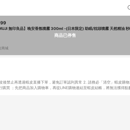
899
MUJI 無印良品】晚安香氛噴霧 300ml -(日本限定) 助眠/枕頭噴霧 天然精油 
商品已停售
皮商城
入蝦皮後禁止再透過蝦皮直播下單，避免訂單認列異常 2. 請務必「清空」蝦皮購物
購買 ；先把商品加入購物車，再從LINE購物連結至蝦皮結帳，將無法獲得點數回
易後，想下第二張訂單，請重新從LINE購物連結至蝦皮商店進行購買 4. 票
數、黃金、遊戲主機(Switch、PS、Xbox)、APPLE品牌系列商品、Andro
器材：回饋０％ 詳細不回饋商品請見此公告 https://reurl.cc/Gazvnp 
Z、Finetech釩泰醫用口罩、CHENYU辰昱立體醫療口罩、HAOFA立體口罩、B
蝦皮商城之訂單適用於部分點數紅包，規範請依該紅包頁說明為主。 7. 點數回饋
之最終金額進行計算。 8. 同一商品品項(即便不同尺寸規格)，皆會計入同一
瀏覽器進行交易（若自動跳轉 APP，請在 APP交易）。 10. 若使用不同物流