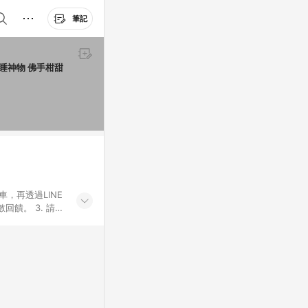
筆記
秒睡神物 佛手柑甜
車，再透過LINE
饋。 3. 請避
券及繳費服務類
id手機、汽機車、
5. 蝦皮直營_餐券
enQ 明基 健康
將依照蝦皮提供扣
筆返點上限進行
或付款方式，將拆分