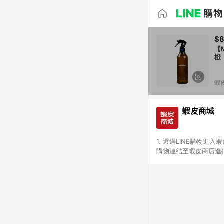
$
【
橙
蝦
蝦皮商城
1. 透過LINE購物進
購物連結至蝦皮商店進行
免連續下單，若您完成交
別、捐贈/服務類、遊戲點
一歲以下嬰兒配方奶粉、醫療
&禮券館、康菲COMFI
生活不予回饋。 6. 
除折價券、運費與蝦幣後
計算 9. 用戶需於同一