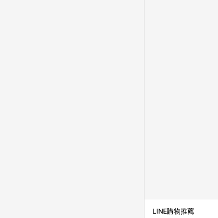
成不同筆訂單編號發送通知
購跳轉紀錄與蝦皮的會
首筆訂單會被蝦皮認列為
進行導購，將可能導致
LINE POINTS
則者。 15. 若有贈
饋。需檢附蝦皮訂單完成
合回饋資格」，則不受理此案件。 [注意事項] 1.如導購途中用戶由網頁版(電腦版
中斷而無法進行 LINE POINTS 回饋 2.若購買過程中關閉蝦皮APP，則
行LINE POINTS 回饋。 / 3.如用戶先前往蝦皮商城將商品加入購物車，後續透過LINE購物前往至蝦皮商
清，此方案將不列入 LI
條款與法律追訴之權利 
系統盼為最終判定標準
LINE購物推薦