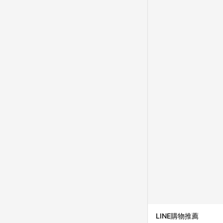
成不同筆訂單編號發送通知
購跳轉紀錄與蝦皮的會
首筆訂單會被蝦皮認列為
進行導購，將可能導致
LINE POINTS
則者。 15. 若有贈
饋。需檢附蝦皮訂單完成
合回饋資格」，則不受理此案件。 [注意事項] 1.如導購途中用戶由網頁版(電腦版
中斷而無法進行 LINE POINTS 回饋 2.若購買過程中關閉蝦皮APP，則
行LINE POINTS 回饋。 / 3.如用戶先前往蝦皮商城將商品加入購物車，後續透過LINE購物前往至蝦皮商
清，此方案將不列入 LI
條款與法律追訴之權利 
系統盼為最終判定標準
LINE購物推薦