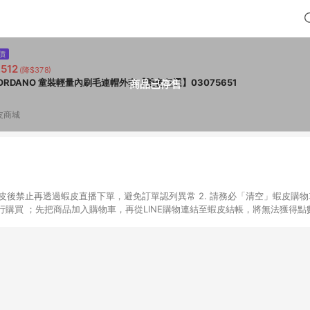
價
,512
(降$378)
IORDANO 童裝輕量內刷毛連帽外套【雙色任選】03075651
商品已停售
皮商城
入蝦皮後禁止再透過蝦皮直播下單，避免訂單認列異常 2. 請務必「清空」蝦皮購物
購買 ；先把商品加入購物車，再從LINE購物連結至蝦皮結帳，將無法獲得點數回
易後，想下第二張訂單，請重新從LINE購物連結至蝦皮商店進行購買 4. 票
數、黃金、遊戲主機(Switch、PS、Xbox)、APPLE品牌系列商品、Andro
器材：回饋０％ 詳細不回饋商品請見此公告 https://reurl.cc/Gazvnp 
Z、Finetech釩泰醫用口罩、CHENYU辰昱立體醫療口罩、HAOFA立體口罩、B
蝦皮商城之訂單適用於部分點數紅包，規範請依該紅包頁說明為主。 7. 點數回饋
之最終金額進行計算。 8. 同一商品品項(即便不同尺寸規格)，皆會計入同一
瀏覽器進行交易（若自動跳轉 APP，請在 APP交易）。 10. 若使用不同物流