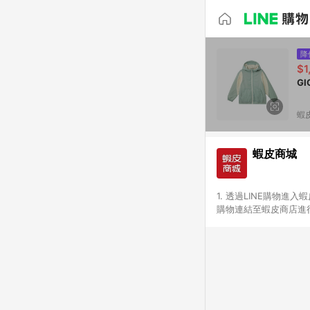
降
$1
G
蝦
蝦皮商城
1. 透過LINE購物進
購物連結至蝦皮商店進行
免連續下單，若您完成交
別、捐贈/服務類、遊戲點
一歲以下嬰兒配方奶粉、醫療
&禮券館、康菲COMFI
生活不予回饋。 6. 
除折價券、運費與蝦幣後
計算 9. 用戶需於同一