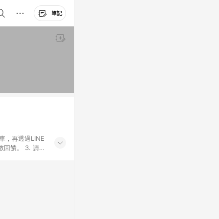
筆記
車，再透過LINE
饋。 3. 請避
券及繳費服務類
id手機、汽機車、
5. 蝦皮直營_餐券
enQ 明基 健康
將依照蝦皮提供扣
筆返點上限進行
或付款方式，將拆分