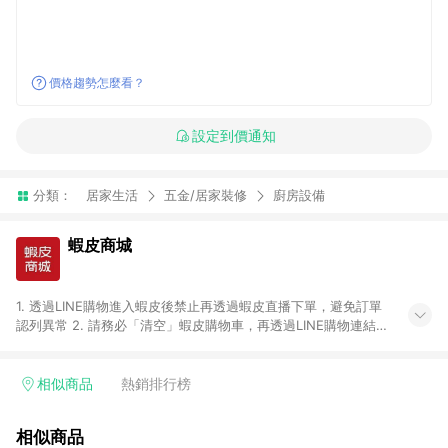
價格趨勢怎麼看？
設定到價通知
分類：
居家生活
五金/居家裝修
廚房設備
蝦皮商城
1. 透過LINE購物進入蝦皮後禁止再透過蝦皮直播下單，避免訂單
認列異常 2. 請務必「清空」蝦皮購物車，再透過LINE購物連結至
蝦皮商店進行購買 ；先把商品加入購物車，再從LINE購物連結至
蝦皮結帳，將無法獲得點數回饋。 3. 請避免連續下單，若您完成
交易後，想下第二張訂單，請重新從LINE購物連結至蝦皮商店進
相似商品
熱銷排行榜
行購買 4. 票券及繳費服務類別、捐贈/服務類、遊戲點數、黃
金、遊戲主機(Switch、PS、Xbox)、APPLE品牌系列商品、
相似商品
Android手機、汽機車、一歲以下嬰兒配方奶粉、醫療器材：回饋