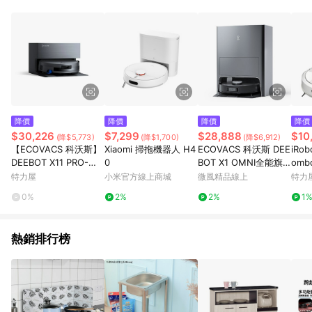
０％ 詳細不回饋商品請見此公告 https://reurl.cc/Gazvnp 5. 蝦
皮直營_餐券&禮券館、康菲COMFIZ、Finetech釩泰醫用口罩、
CHENYU辰昱立體醫療口罩、HAOFA立體口罩、BenQ 明基 健
康生活不予回饋。 6. 蝦皮商城之訂單適用於部分點數紅包，規範
請依該紅包頁說明為主。 7. 點數回饋將依照蝦皮提供扣除折價
券、運費與蝦幣後之最終金額進行計算。 8. 同一商品品項(即便
不同尺寸規格)，皆會計入同一筆返點上限進行計算 9. 用戶需於
同一瀏覽器進行交易（若自動跳轉 APP，請在 APP交易）。 10.
若使用不同物流或付款方式，將拆分成不同筆訂單編號發送通
降價
降價
降價
降價
知。 11. 若使用折價券折抵，可能會有攤提折抵導致訂單金額些微
$30,226
$7,299
$28,888
$10
(降$5,773)
(降$1,700)
(降$6,912)
落差 12. 蝦皮會將LINE的導購跳轉紀錄與蝦皮的會員ID進行綁
【ECOVACS 科沃斯】
Xiaomi 掃拖機器人 H4
ECOVACS 科沃斯 DEE
iRob
定，若後續七天內未透過其他媒體來源導入蝦皮官網，則七天內
DEEBOT X11 PRO-上
0
BOT X1 OMNI全能旗
om
於該蝦皮帳號下訂的首筆訂單會被蝦皮認列為該LINE用戶導購跳
下水款-無限續航滾筒
艦掃拖機器人
器人
特力屋
小米官方線上商城
微風精品線上
特力
轉時所成立之訂單。 13. 若同一用戶使用一個以上蝦皮帳號透過
洗地機器人
LINE購物進行導購，將可能導致無法收到導購通知，亦可能無法
0%
2%
2%
1
收到點數，再請留意。 14. 請注意以下行為將可能導致無法取得
LINE POINTS 點數回饋資格：使用非指定之途徑及方式完成交
易，或經由蝦皮系統判斷點擊路徑不符合回饋資格或規則者。 15.
熱銷排行榜
若有贈點爭議，請務必於訂單日期+60天以內進行洽詢確認；超
過60天(含)以上進行申訴，恕無法贈點回饋。需檢附蝦皮訂單完
成、LINE購物訂單記錄，如於LINE購物訂單紀錄已呈現：「非本
次前往蝦皮商店之品項，不符合回饋資格」，則不受理此案件。
[注意事項] 1.如導購途中用戶由網頁版(電腦版/手機版網頁)切換
為 App 會造成追蹤中斷而無法進行 LINE POINTS 回饋 2.若購買