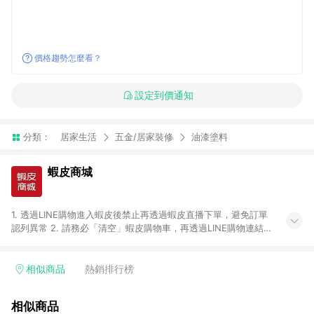
價格趨勢怎麼看？
設定到價通知
分類：
居家生活
五金/居家裝修
油漆塗料
蝦皮商城
1. 透過LINE購物進入蝦皮後禁止再透過蝦皮直播下單，避免訂單
認列異常 2. 請務必「清空」蝦皮購物車，再透過LINE購物連結至
蝦皮商店進行購買 ；先把商品加入購物車，再從LINE購物連結至
蝦皮結帳，將無法獲得點數回饋。 3. 請避免連續下單，若您完成
交易後，想下第二張訂單，請重新從LINE購物連結至蝦皮商店進
相似商品
熱銷排行榜
行購買 4. 票券及繳費服務類別、捐贈/服務類、遊戲點數、黃
金、遊戲主機(Switch、PS、Xbox)、APPLE品牌系列商品、
相似商品
Android手機、汽機車、一歲以下嬰兒配方奶粉、醫療器材：回饋