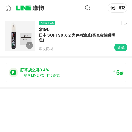
筆記
限時加碼
$190
日本 SOFT99 X-2 亮色補漆筆(亮光金油透明
色)
搶購
蝦皮商城
訂單成立賺8.4%
15
點
下單享LINE POINTS點數