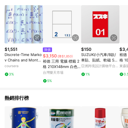
０％ 詳細不回饋商品請見此公告 https://reurl.cc/Gazvnp 5. 蝦
皮直營_餐券&禮券館、康菲COMFIZ、Finetech釩泰醫用口罩、
CHENYU辰昱立體醫療口罩、HAOFA立體口罩、BenQ 明基 健
康生活不予回饋。 6. 蝦皮商城之訂單適用於部分點數紅包，規範
請依該紅包頁說明為主。 7. 點數回饋將依照蝦皮提供扣除折價
券、運費與蝦幣後之最終金額進行計算。 8. 同一商品品項(即便
不同尺寸規格)，皆會計入同一筆返點上限進行計算 9. 用戶需於
同一瀏覽器進行交易（若自動跳轉 APP，請在 APP交易）。 10.
若使用不同物流或付款方式，將拆分成不同筆訂單編號發送通
$1,551
$150
$3,
降價
知。 11. 若使用折價券折抵，可能會有攤提折抵導致訂單金額些微
Discrete-Time Marko
SUZUKI/小汽車/B款/
裕德 
$3,150
(降$1,850)
落差 12. 蝦皮會將LINE的導購跳轉紀錄與蝦皮的會員ID進行綁
v Chains and Monte
車貼、貼紙、軟磁 Sun
格 1
裕德 三用 電腦 標籤 2
定，若後續七天內未透過其他媒體來源導入蝦皮官網，則七天內
Carlo Methods
Brother孫氏兄弟
000
coursera
亞洲跨境設計購物平台
東森購
格 210X148mm 白色 1
於該蝦皮帳號下訂的首筆訂單會被蝦皮認列為該LINE用戶導購跳
Pinkoi
000張 /箱 US4282-1K
台灣樂天市場
轉時所成立之訂單。 13. 若同一用戶使用一個以上蝦皮帳號透過
3%
1%
0.
LINE購物進行導購，將可能導致無法收到導購通知，亦可能無法
5%
收到點數，再請留意。 14. 請注意以下行為將可能導致無法取得
LINE POINTS 點數回饋資格：使用非指定之途徑及方式完成交
易，或經由蝦皮系統判斷點擊路徑不符合回饋資格或規則者。 15.
熱銷排行榜
若有贈點爭議，請務必於訂單日期+60天以內進行洽詢確認；超
過60天(含)以上進行申訴，恕無法贈點回饋。需檢附蝦皮訂單完
成、LINE購物訂單記錄，如於LINE購物訂單紀錄已呈現：「非本
次前往蝦皮商店之品項，不符合回饋資格」，則不受理此案件。
[注意事項] 1.如導購途中用戶由網頁版(電腦版/手機版網頁)切換
為 App 會造成追蹤中斷而無法進行 LINE POINTS 回饋 2.若購買