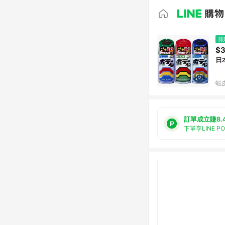
限
$3
日
蝦
訂單成立賺8.
下單享LINE P