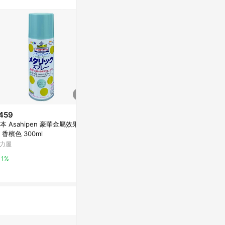
或付款方式，將拆分
皮會將LINE的導
該蝦皮帳號下訂的
透過LINE購物
可能導致無法取得
符合回饋資格或規
，恕無法贈點回
店之品項，不符
饋，蝦皮保有更改
459
$489
$140
實際回饋，依蝦皮
本 Asahipen 豪華金屬效果噴
日本Asahipen 鋁面效果噴漆 金
日本 Soft9
漆 香檳色 300ml
屬棕 300ml
PChome 24h
力屋
特力屋
1%
1%
1%