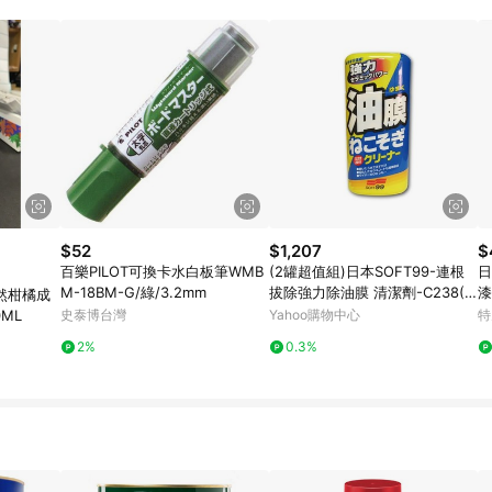
瀏覽器進行交易（若自動跳轉 APP，請在 APP交易）。 10. 若使用不同物流
。 11. 若使用折價券折抵，可能會有攤提折抵導致訂單金額些微落差 12. 蝦
員ID進行綁定，若後續七天內未透過其他媒體來源導入蝦皮官網，則七天內於
該LINE用戶導購跳轉時所成立之訂單。 13. 若同一用戶使用一個以上蝦皮帳號
無法收到導購通知，亦可能無法收到點數，再請留意。 14. 請注意以下行為將
 點數回饋資格：使用非指定之途徑及方式完成交易，或經由蝦皮系統判斷點擊路徑不
點爭議，請務必於訂單日期+60天以內進行洽詢確認；超過60天(含)以上進行申訴
、LINE購物訂單記錄，如於LINE購物訂單紀錄已呈現：「非本次前往蝦皮商
/手機版網頁)切換為 App 會造成追蹤
需重新透過LINE購物前往蝦皮商城，否則無法進
城將購物車結
NE Points 回饋 4.若因系統異常無法追蹤訂單，致使消費者無接收到點數回
$52
$1,207
$
5. LINE購物商品價格若與蝦皮賣場實際價格有異，以蝦皮賣場價格為準 6. 
百樂PILOT可換卡水白板筆WMB
(2罐超值組)日本SOFT99-連根
日
M-18BM-G/綠/3.2mm
拔除強力除油膜 清潔劑-C238(2
然柑橘成
70ml 附贈專用雙面海綿刷)
ML
史泰博台灣
Yahoo購物中心
特
2%
0.3%