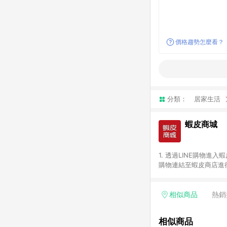
價格趨勢怎麼看？
分類：
居家生活
蝦皮商城
1. 透過LINE購物進
購物連結至蝦皮商店進行
免連續下單，若您完成交
別、捐贈/服務類、遊戲點
一歲以下嬰兒配方奶粉、醫療
相似商品
熱銷
&禮券館、康菲COMFI
生活不予回饋。 6. 
相似商品
除折價券、運費與蝦幣後