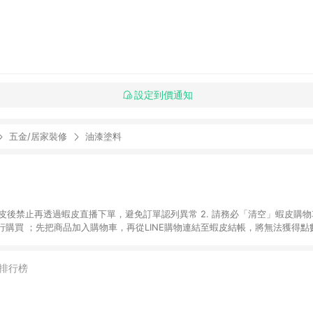
設定到價通知
五金/居家裝修
油漆塗料
入蝦皮後禁止再透過蝦皮直播下單，避免訂單認列異常 2. 請務必「清空」蝦皮購物
購買 ；先把商品加入購物車，再從LINE購物連結至蝦皮結帳，將無法獲得點數回
易後，想下第二張訂單，請重新從LINE購物連結至蝦皮商店進行購買 4. 票
數、黃金、遊戲主機(Switch、PS、Xbox)、APPLE品牌系列商品、Andro
器材：回饋０％ 詳細不回饋商品請見此公告 https://reurl.cc/Gazvnp 
排行榜
Z、Finetech釩泰醫用口罩、CHENYU辰昱立體醫療口罩、HAOFA立體口罩、B
蝦皮商城之訂單適用於部分點數紅包，規範請依該紅包頁說明為主。 7. 點數回饋
之最終金額進行計算。 8. 同一商品品項(即便不同尺寸規格)，皆會計入同一