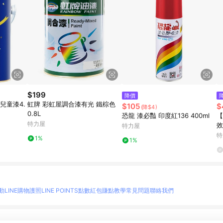
$199
降價
兒童漆4.
虹牌 彩虹屋調合漆有光 鐵棕色
$105
$
(降$4)
0.8L
恐龍 漆必豔 印度紅136 400ml
【
特力屋
效
特力屋
豪
特
1%
1%
動
LINE購物護照
LINE POINTS點數紅包
賺點教學
常見問題
聯絡我們