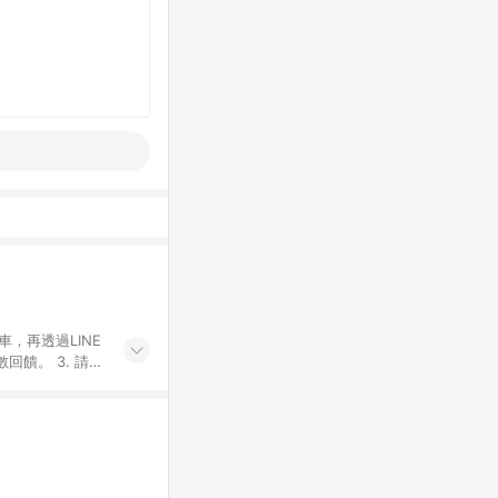
車，再透過LINE
饋。 3. 請避
券及繳費服務類
id手機、汽機車、
5. 蝦皮直營_餐券
enQ 明基 健康
將依照蝦皮提供扣
筆返點上限進行