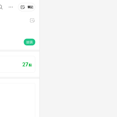
筆記
搶購
27
點