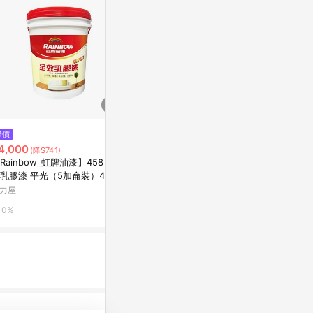
$99
降價
降價
立邦 PYLOX
4,000
$399
(降$741)
(降$21)
0cc
Rainbow_虹牌油漆】458 全
歐樂克All In One 水性100%全消
特力屋
乳膠漆 平光（5加侖裝）4253
光透明漆1公升1公升
灰
力屋
特力屋
1%
0%
0%