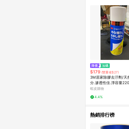
計算 9. 用戶需於同一
成不同筆訂單編號發送通知
購跳轉紀錄與蝦皮的會
首筆訂單會被蝦皮認列為
進行導購，將可能導致
LINE POINTS
則者。 15. 若有贈
饋。需檢附蝦皮訂單完成
合回饋資格」，則不受理此案件。 [注意事項] 1.如導購途中用戶由網頁版(電腦版
中斷而無法進行 LINE POINTS 回饋 2.若購買過程中關閉蝦皮APP，則
行LINE POINTS 回饋。 / 3.如用戶先前往蝦皮商城將商品加入購物車，後續透過LINE購物前往至蝦皮商
清，此方案將不列入 LI
條款與法律追訴之權利 
$179
(雙重省$27)
系統盼為最終判定標準
3M居家除膠去汙劑/天
分.滲透性佳.淨容量220
蝦皮購物
4.4%
熱銷排行榜