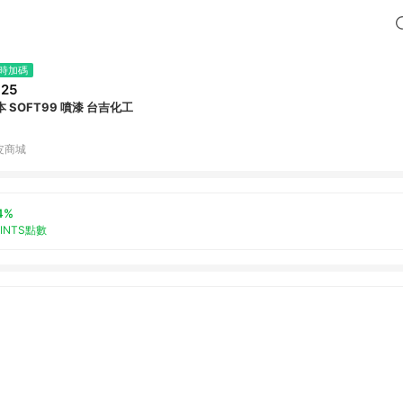
時加碼
25
本 SOFT99 噴漆 台吉化工
皮商城
4%
OINTS點數