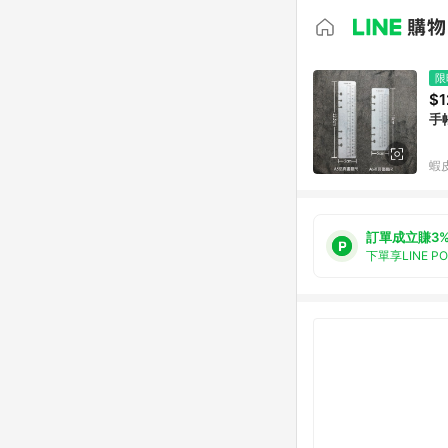
限
$1
蝦
訂單成立賺3
下單享LINE P