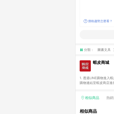
價格趨勢怎麼看？
分類：
圖書文具
蝦皮商城
1. 透過LINE購物進
購物連結至蝦皮商店進行
免連續下單，若您完成交
別、捐贈/服務類、遊戲點
一歲以下嬰兒配方奶粉、醫療
相似商品
熱銷
&禮券館、康菲COMFI
生活不予回饋。 6. 
相似商品
除折價券、運費與蝦幣後