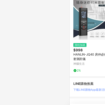
限時加碼
$998
HANLIN-JQ40 房仲
射測距儀
神腦生活
2%
LINE購物推薦
下載LINE購物App
最新活