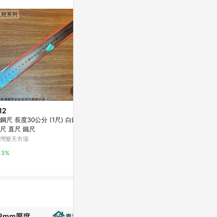
或付款方式，將拆分
皮會將LINE的導
該蝦皮帳號下訂的
透過LINE購物
可能導致無法取得
符合回饋資格或規
，恕無法贈點回
店之品項，不符
饋，蝦皮保有更改
12
$105
降價
實際回饋，依蝦皮
鋼尺 長度30公分 (1尺) 白鐵
413525 木
$19
(降$6)
尺 直尺 鐵尺
尺
壓克力尺15cm(顏色隨機出貨)
灣樂天市場
台灣樂天市場
九乘九購物網
3%
3%
2%