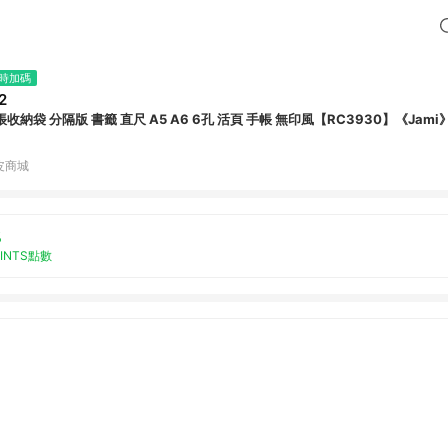
時加碼
2
手帳收納袋 分隔版 書籤 直尺 A5 A6 6孔 活頁 手帳 無印風【RC3930】《Jam
皮商城
%
OINTS點數