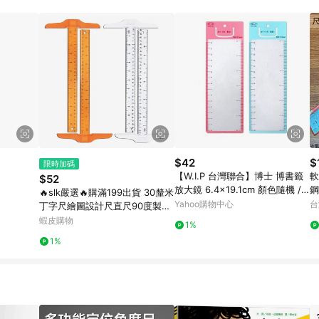
瀏覽器進行交易（若自動跳轉 APP，請在 APP交易）。 10. 若使用不同物流
。 11. 若使用折價券折抵，可能會有攤提折抵導致訂單金額些微落差 12. 蝦
員ID進行綁定，若後續七天內未透過其他媒體來源導入蝦皮官網，則七天內於
該LINE用戶導購跳轉時所成立之訂單。 13. 若同一用戶使用一個以上蝦皮帳號
無法收到導購通知，亦可能無法收到點數，再請留意。 14. 請注意以下行為將
 點數回饋資格：使用非指定之途徑及方式完成交易，或經由蝦皮系統判斷點擊路徑不
點爭議，請務必於訂單日期+60天以內進行洽詢確認；超過60天(含)以上進行申訴
、LINE購物訂單記錄，如於LINE購物訂單紀錄已呈現：「非本次前往蝦皮商
/手機版網頁)切換為 App 會造成追蹤
需重新透過LINE購物前往蝦皮商城，否則無法進
城將購物車結
NE Points 回饋 4.若因系統異常無法追蹤訂單，致使消費者無接收到點數回
$42
$
限時加碼
5. LINE購物商品價格若與蝦皮賣場實際價格有異，以蝦皮賣場價格為準 6. 
【W.I.P 台灣聯合】博士 博書籤
軟
$52
放大鏡 6.4x19.1cm 顏色隨機 /
鋼
🔥slk嚴選🔥購滿199出貨 30釐米
支 NO.HA1906
Yahoo購物中心
台
丁字尺繪圖設計尺直尺90度製圖
T字尺子公分英寸建築直角平 精
蝦皮購物
1%
選
1%