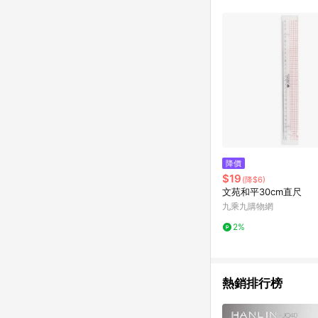
計算 9. 用戶需於同一
成不同筆訂單編號發送通知
購跳轉紀錄與蝦皮的會
首筆訂單會被蝦皮認列為
進行導購，將可能導致
LINE POINTS
則者。 15. 若有贈
饋。需檢附蝦皮訂單完成
合回饋資格」，則不受理此案件。 [注意事項] 1.如導購途中用戶由網頁版(電腦版
中斷而無法進行 LINE POINTS 回饋 2.若購買過程中關閉蝦皮APP，則
行LINE POINTS 回饋。 / 3.如用戶先前往蝦皮商城將商品加入購物車，後續透過LINE購物前往至蝦皮商
清，此方案將不列入 LI
降價
條款與法律追訴之權利 
$19
(降$6)
系統盼為最終判定標準
文苑和平30cm直尺
九乘九購物網
2%
熱銷排行榜