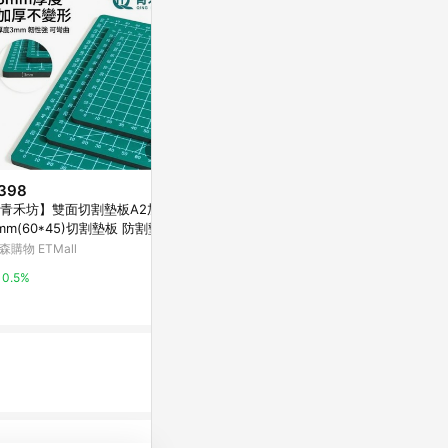
398
限時加碼
歷史低價
青禾坊】雙面切割墊板A2加厚
$364
$621
(降$69)
mm(60*45)切割墊板 防割墊
【台灣出貨】便攜高精度傾角儀
【日本EBIS
墊
森購物 ETMall
盒 子高清 數顯 迷你水平儀 帶性
特力屋
角度測量坡度角度尺 數顯工程角
蝦皮購物
0.5%
0%
度儀 雷射鐳射TW
10.4%