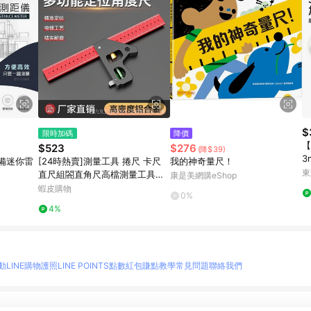
$
限時加碼
降價
【
$523
$276
(降$39)
3
必備迷你雷
[24時熱賣]測量工具 捲尺 卡尺
我的神奇量尺！
桌
東
直尺組閤直角尺高檔測量工具鋁
康是美網購eShop
閤金組閤角度尺水平多功能定位
蝦皮購物
0%
移動角尺 ZKVN
4%
動
LINE購物護照
LINE POINTS點數紅包
賺點教學
常見問題
聯絡我們