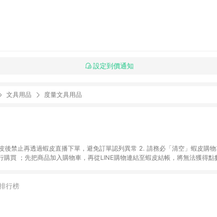
設定到價通知
文具用品
度量文具用品
入蝦皮後禁止再透過蝦皮直播下單，避免訂單認列異常 2. 請務必「清空」蝦皮購物
購買 ；先把商品加入購物車，再從LINE購物連結至蝦皮結帳，將無法獲得點數回
易後，想下第二張訂單，請重新從LINE購物連結至蝦皮商店進行購買 4. 票
數、黃金、遊戲主機(Switch、PS、Xbox)、APPLE品牌系列商品、Andro
器材：回饋０％ 詳細不回饋商品請見此公告 https://reurl.cc/Gazvnp 
排行榜
Z、Finetech釩泰醫用口罩、CHENYU辰昱立體醫療口罩、HAOFA立體口罩、B
蝦皮商城之訂單適用於部分點數紅包，規範請依該紅包頁說明為主。 7. 點數回饋
之最終金額進行計算。 8. 同一商品品項(即便不同尺寸規格)，皆會計入同一