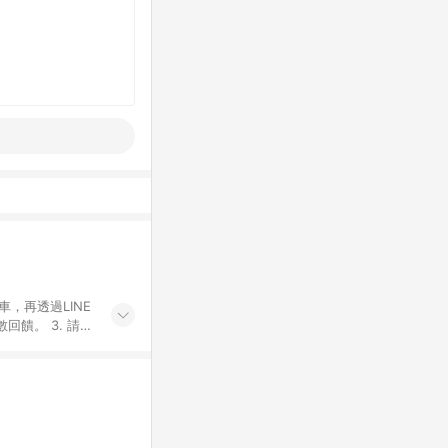
車，再透過LINE
饋。 3. 請避
券及繳費服務類
id手機、汽機車、
5. 蝦皮直營_餐券
enQ 明基 健康
將依照蝦皮提供扣
筆返點上限進行