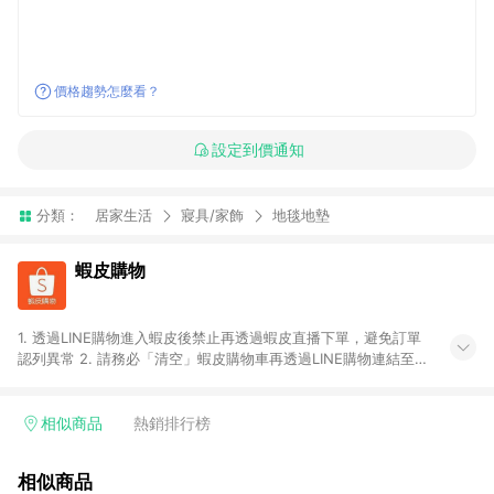
價格趨勢怎麼看？
設定到價通知
分類：
居家生活
寢具/家飾
地毯地墊
蝦皮購物
1. 透過LINE購物進入蝦皮後禁止再透過蝦皮直播下單，避免訂單
認列異常 2. 請務必「清空」蝦皮購物車再透過LINE購物連結至蝦
皮商店進行購買 ；先把商品加入購物車，再從LINE購物連結至蝦
皮結帳，將無法獲得點數回饋。 3. 請避免連續下單，若您完成交
易後，想下第二張訂單，請重新從LINE購物連結至蝦皮商店進行
相似商品
熱銷排行榜
購買 4. 蝦皮購物之訂單適用於部分點數紅包，規範請依該紅包頁
說明為主。 5. 點數回饋將依照蝦皮提供扣除折價券、運費與蝦幣
相似商品
後之最終金額進行計算。 6. 用戶需於同一瀏覽器進行交易（若自