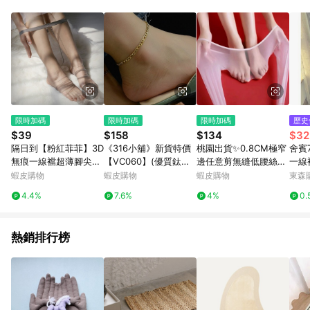
動跳轉 APP，請在 APP交易）。 7. 若使用不同物流或付款方式，
將拆分成不同筆訂單編號發送通知。 8. 若使用折價券折抵，可能
會有攤提折抵導致訂單金額些微落差 9. 同一商品品項(即便不同
尺寸規格)，皆會計入同一筆返點上限進行計算 10. 蝦皮會將LINE
的導購跳轉紀錄與蝦皮的會員ID進行綁定，若後續七天內未透過
其他媒體來源導入蝦皮官網，則七天內於該蝦皮帳號下訂的首筆
訂單會被蝦皮認列為該LINE用戶導購跳轉時所成立之訂單。 11.
若同一用戶使用一個以上蝦皮帳號透過LINE購物進行導購，將可
能導致無法收到導購通知，亦可能無法收到點數，再請留意。 13.
限時加碼
限時加碼
限時加碼
歷史
請注意以下行為將可能導致無法取得 LINE POINTS 點數回饋資
$39
$158
$134
$32
格：使用非指定之途徑及方式完成交易，或經由蝦皮系統判斷點
隔日到【粉紅菲菲】3D
《316小舖》新貨特價
桃園出貨✨0.8CM極窄
舍賓
擊路徑不符合回饋資格或規則者。 14. 若有贈點爭議，請務必於
無痕一線襠超薄腳尖透
【VC060】(優質鈦鋼
邊任意剪無縫低腰絲襪
一線
訂單日期+60天以內進行洽詢確認；超過60天(含)以上進行申
明絲襪 包芯絲薄款絲襪
腳鍊-街簡約氣質鏈條
360度無痕天鵝絨連褲
蝦皮購物
蝦皮購物
蝦皮購物
東森購
訴，恕無法贈點回饋。需檢附蝦皮訂單完成、LINE購物訂單記
連褲襪 絲襪 連褲襪 31
腳鍊 飾品鈦鋼時尚搭腳
襪0D超薄大碼 棉襪 無
錄，如於LINE購物訂單紀錄已呈現：「非本次前往蝦皮商店之品
4.4%
7.6%
4%
0.
-0011
鍊 復古手鏈感潮款手鏈
痕不易勾破絲襪 透膚絲
項，不符合回饋資格」，則不受理此案件。 [注意事項] 1.如導購
女性腳鍊)
襪 褲襪
途中用戶由網頁版(電腦版/手機版網頁)切換為 App 會造成追蹤中
斷而無法進行 LINE Points 回饋 2.若購買過程中關閉蝦皮APP，
熱銷排行榜
則需重新透過LINE購物前往蝦皮商城，否則無法進行LINE
POINTS 回饋。 3.如用戶先前往蝦皮商城將商品加入購物車，後
續透過LINE購物前往至蝦皮商城將購物車結清，此方案將不列入
LINE Points 回饋 4.自 2018/10/24 起購買蝦皮拍賣商品，不符
合贈點資格 5. 透過LINE購物購買蝦皮站上「蝦皮推廣服務」之商
品，不符合贈點資格 6.若因系統異常無法追蹤訂單，致使消費者