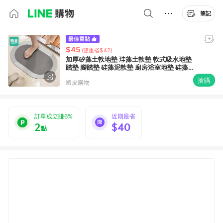
筆記
$45
(雙重省$42)
加厚矽藻土軟地墊 珪藻土軟墊 軟式吸水地墊
踏墊 腳踏墊 硅藻泥軟墊 廚房浴室地墊 硅藻泥
軟墊 廚房 浴室地墊【幾倉】
搶購
蝦皮購物
訂單成立賺6%
近期最省
2
$40
點