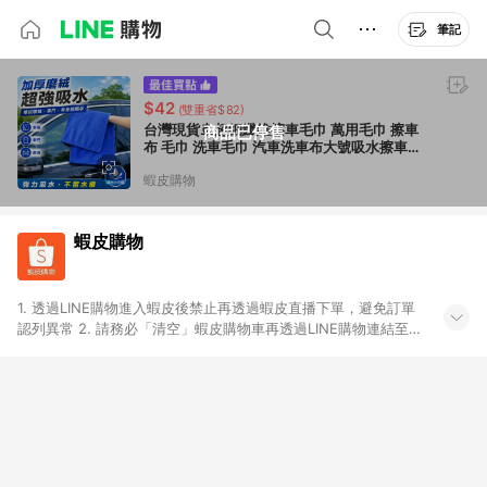
筆記
$42
(雙重省$82)
台灣現貨🚢超細纖維擦車毛巾 萬用毛巾 擦車
商品已停售
布 毛巾 洗車毛巾 汽車洗車布大號吸水擦車巾
清潔布 細纖維
蝦皮購物
蝦皮購物
1. 透過LINE購物進入蝦皮後禁止再透過蝦皮直播下單，避免訂單
認列異常 2. 請務必「清空」蝦皮購物車再透過LINE購物連結至蝦
皮商店進行購買 ；先把商品加入購物車，再從LINE購物連結至蝦
皮結帳，將無法獲得點數回饋。 3. 請避免連續下單，若您完成交
易後，想下第二張訂單，請重新從LINE購物連結至蝦皮商店進行
購買 4. 蝦皮購物之訂單適用於部分點數紅包，規範請依該紅包頁
說明為主。 5. 點數回饋將依照蝦皮提供扣除折價券、運費與蝦幣
後之最終金額進行計算。 6. 用戶需於同一瀏覽器進行交易（若自
動跳轉 APP，請在 APP交易）。 7. 若使用不同物流或付款方式，