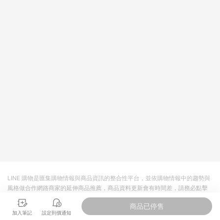
將拆分成不同筆訂單編號發送通知。 8. 若使用折價券折抵，可能
會有攤提折抵導致訂單金額些微落差 9. 同一商品品項(即便不同
尺寸規格)，皆會計入同一筆返點上限進行計算 10. 蝦皮會將LINE
的導購跳轉紀錄與蝦皮的會員ID進行綁定，若後續七天內未透過
其他媒體來源導入蝦皮官網，則七天內於該蝦皮帳號下訂的首筆
訂單會被蝦皮認列為該LINE用戶導購跳轉時所成立之訂單。 11.
若同一用戶使用一個以上蝦皮帳號透過LINE購物進行導購，將可
能導致無法收到導購通知，亦可能無法收到點數，再請留意。 13.
請注意以下行為將可能導致無法取得 LINE POINTS 點數回饋資
格：使用非指定之途徑及方式完成交易，或經由蝦皮系統判斷點
擊路徑不符合回饋資格或規則者。 14. 若有贈點爭議，請務必於
訂單日期+60天以內進行洽詢確認；超過60天(含)以上進行申
訴，恕無法贈點回饋。需檢附蝦皮訂單完成、LINE購物訂單記
錄，如於LINE購物訂單紀錄已呈現：「非本次前往蝦皮商店之品
項，不符合回饋資格」，則不受理此案件。 [注意事項] 1.如導購
途中用戶由網頁版(電腦版/手機版網頁)切換為 App 會造成追蹤中
斷而無法進行 LINE Points 回饋 2.若購買過程中關閉蝦皮APP，
則需重新透過LINE購物前往蝦皮商城，否則無法進行LINE
POINTS 回饋。 3.如用戶先前往蝦皮商城將商品加入購物車，後
LINE 購物是匯集購物情報與商品資訊的整合性平台，並依購物情報中的趨勢與
續透過LINE購物前往至蝦皮商城將購物車結清，此方案將不列入
風格做合作網路商家的延伸商品推薦，商品資料更新會有時間差，請務必點擊
LINE Points 回饋 4.自 2018/10/24 起購買蝦皮拍賣商品，不符
商品至各合作網路商家，確認現售價與購物條件，一切資訊以合作廠商網頁為
合贈點資格 5. 透過LINE購物購買蝦皮站上「蝦皮推廣服務」之商
商品已停售
準。
品，不符合贈點資格 6.若因系統異常無法追蹤訂單，致使消費者
加入筆記
設定到價通知
無接收到點數回饋，蝦皮保有更改條款與法律追訴之權利 7. LINE