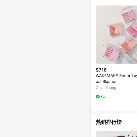
購跳轉時所成立之訂單。
知，亦可能無法收到點數，
指定之途徑及方式完成
單日期+60天以內進行
單記錄，如於LINE購
事項] 1.如導購途中用戶由
購買過程中關閉蝦皮APP，則
蝦皮商城將商品加入購物車
自 2018/10/24 起購買蝦皮拍賣商品，不符合
合贈點資格 6.若因系統異常無法追蹤訂單，致使消費者無接收到點數回饋，蝦皮保有更改條款與法律追訴之權利 7.
LINE購物商品價格若
蝦皮系統盼為最終判定
$716
WAKEMAKE Sheer Lay
ual Blusher
Olive Young
3%
熱銷排行榜