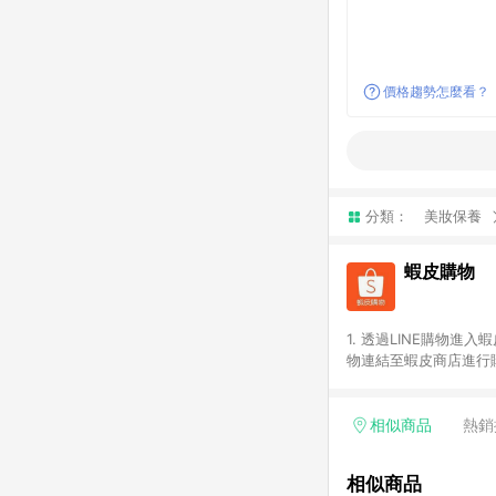
價格趨勢怎麼看？
分類：
美妝保養
蝦皮購物
1. 透過LINE購物進
物連結至蝦皮商店進行購
連續下單，若您完成交易
部分點數紅包，規範請
計算。 6. 用戶需於同
相似商品
熱銷
分成不同筆訂單編號發送
便不同尺寸規格)，皆會
相似商品
後續七天內未透過其他