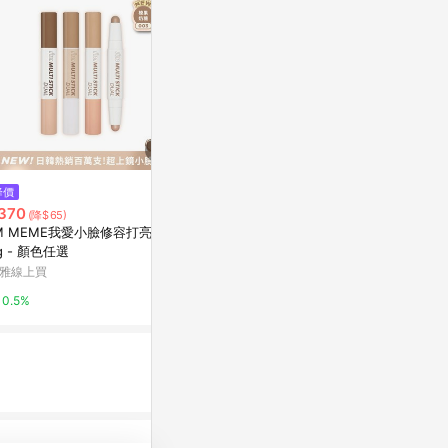
降價
降價
限時加碼
370
$845
$29
(降$65)
(降$150)
’M MEME我愛小臉修容打亮棒3.
hince 臻綵綻放透亮高光棒 LT00
🎀雅姬彩妝優
g - 顏色任選
1. Light 輕
高光修容一體
影 高光 啞光
雅線上買
新光三越skm online
蝦皮購物
盤 高光盤 粉
0.5%
1%
4%