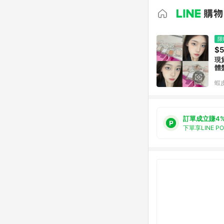
限
$
現
體
蝦
訂單成立賺4
下單享LINE P