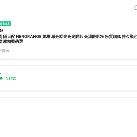
時加碼
59
貨 隔日配 HERORANGE 她橙 單色啞光高光眼影 亮澤眼影粉 粉質細膩 持久顯
盤 庫柏醬萌選
皮購物
%
OINTS點數