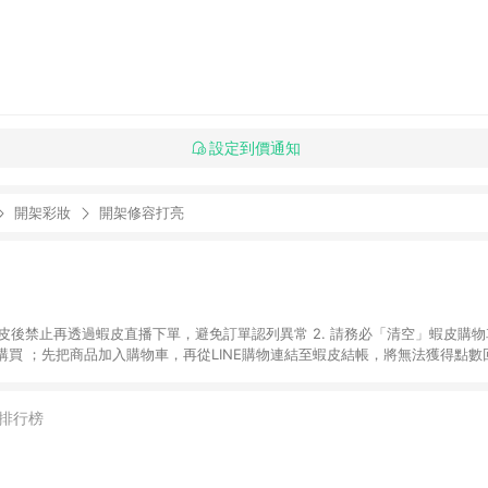
設定到價通知
開架彩妝
開架修容打亮
入蝦皮後禁止再透過蝦皮直播下單，避免訂單認列異常 2. 請務必「清空」蝦皮購物
買 ；先把商品加入購物車，再從LINE購物連結至蝦皮結帳，將無法獲得點數回饋
後，想下第二張訂單，請重新從LINE購物連結至蝦皮商店進行購買 4. 蝦皮
依該紅包頁說明為主。 5. 點數回饋將依照蝦皮提供扣除折價券、運費與蝦幣
一瀏覽器進行交易（若自動跳轉 APP，請在 APP交易）。 7. 若使用不同物流
排行榜
通知。 8. 若使用折價券折抵，可能會有攤提折抵導致訂單金額些微落差 9. 
計入同一筆返點上限進行計算 10. 蝦皮會將LINE的導購跳轉紀錄與蝦皮的會員
媒體來源導入蝦皮官網，則七天內於該蝦皮帳號下訂的首筆訂單會被蝦皮認列為該