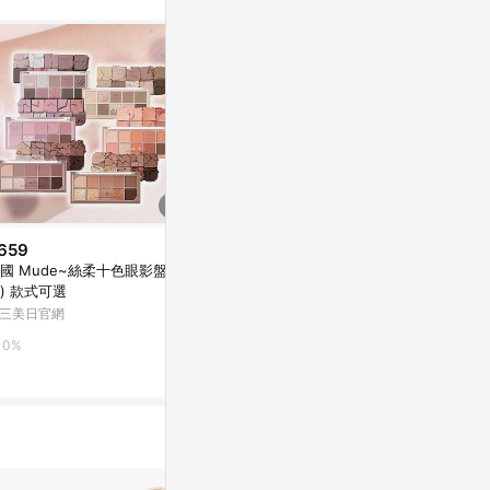
無法收到導購通
數回饋資格：使用非
爭議，請務必於訂
LINE購物訂
件。 [注意
 回饋 2.若
s 回饋 4.
. 實際回饋，依
659
降價
限時加碼
國 Mude~絲柔十色眼影盤(1
$261
$55
(降$130)
) 款式可選
A'pieu Juicy-Pang Jelly Blushe
XiXi單色腮
三美日官網
r (4 Colors)
單色腮紅 豆
豆沙色眼影 大
Olive Young
蝦皮購物
0%
紅【C5】
3%
1%