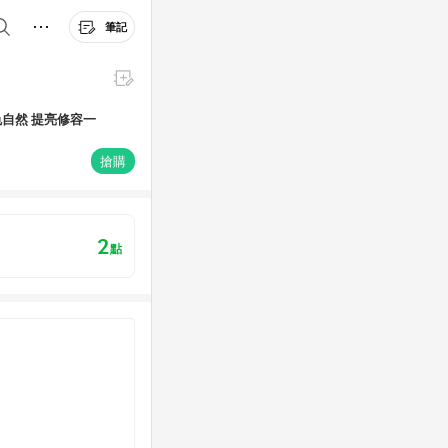
筆記
色自然 提亮修容一
搶購
2
點