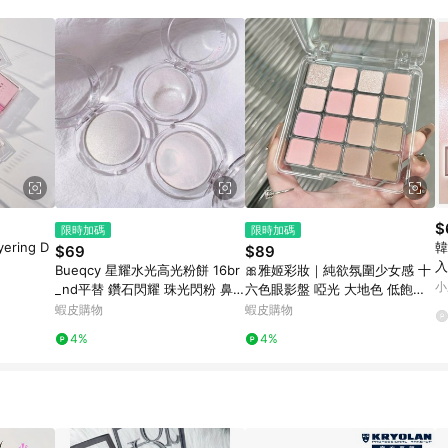
 11. 若同一用戶使用一個以上蝦皮帳號透過LINE購物進行導購，將可能導致
再請留意。 13. 請注意以下行為將可能導致無法取得 LINE POINTS 點
交易，或經由蝦皮系統判斷點擊路徑不符合回饋資格或規則者。 14. 若有贈點
洽詢確認；超過60天(含)以上進行申訴，恕無法贈點回饋。需檢附蝦皮訂單完成、
物訂單紀錄已呈現：「非本次前往蝦皮商店之品項，不符合回饋資格」，則不受理此案
網頁版(電腦版/手機版網頁)切換為 App 會造成追蹤中斷而無法進行 LINE Points
需重新透過LINE購物前往蝦皮商城，否則無法進行LINE POINTS 回饋。 3.如用戶先前往
，後續透過LINE購物前往至蝦皮商城將購物車結清，此方案將不列入 LINE Point
贈點資格 5. 透過LINE購物購買蝦皮站上「蝦皮推廣服務」之商品，不符
與蝦皮賣場實際價格有異，以蝦皮賣場價格為準 8. 使用代繳服務不具贈點資格 9
標準
$
限時加碼
限時加碼
ering D
韓
$69
$89
入
Bueqcy 星耀水光高光粉餅 16br
🎀雅姬彩妝｜純欲氛圍少女感 十
小
_nd平替 鑽石閃耀 珠光閃粉 鼻
六色眼影盤 啞光 大地色 低飽和
影粉餅 臉部塑型修容提亮 神仙身
度 珠光 煙熏 學生 新手 眼影盤
蝦皮購物
蝦皮購物
體 庫柏醬萌選
4%
4%