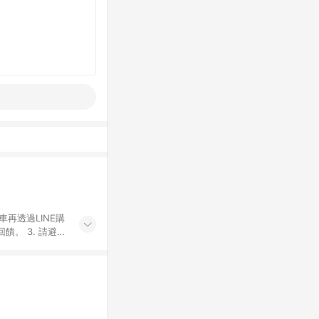
車再透過LINE購
。 3. 請避免
購物之訂單適用於
後之最終金額進行
或付款方式，將拆
同一商品品項(即
ID進行綁定，若
LINE用戶導