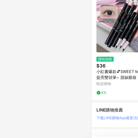
限時加碼
$36
小紅書爆款💕SWEET 
提亮雙頭筆~ 甜妹眼妝 
兩用眼線筆 勾勒下至陰
蝦皮購物
高光 眼線筆
4%
LINE購物推薦
下載LINE購物App
最新活