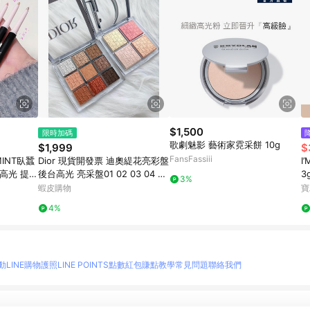
$1,500
限時加碼
歌劇魅影 藝術家霓采餅 10g
$1,999
$
FansFassiii
MINT臥蠶
Dior 現貨開發票 迪奧緹花亮彩盤
I
高光 提亮
後台高光 亮采盤01 02 03 04 DI
3
3%
影 臥蠶筆
OR專業後台眼影盤001
蝦皮購物
寶
4%
動
LINE購物護照
LINE POINTS點數紅包
賺點教學
常見問題
聯絡我們