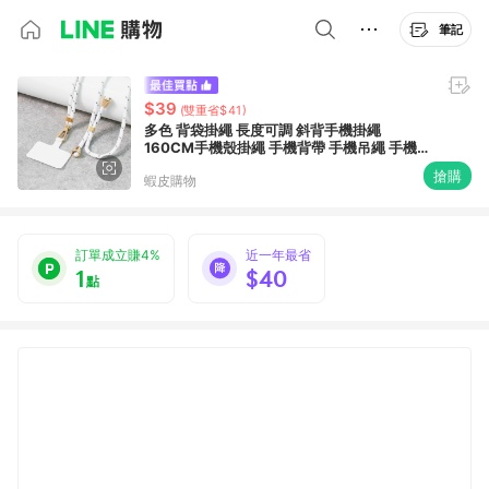
筆記
$39
(雙重省$41)
多色 背袋掛繩 長度可調 斜背手機掛繩
160CM手機殼掛繩 手機背帶 手機吊繩 手機繩
背帶繩 手機掛繩
搶購
蝦皮購物
訂單成立賺4%
近一年最省
1
$40
點