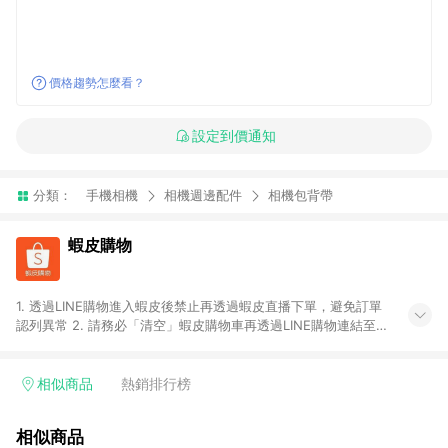
價格趨勢怎麼看？
設定到價通知
分類：
手機相機
相機週邊配件
相機包背帶
蝦皮購物
1. 透過LINE購物進入蝦皮後禁止再透過蝦皮直播下單，避免訂單
認列異常 2. 請務必「清空」蝦皮購物車再透過LINE購物連結至蝦
皮商店進行購買 ；先把商品加入購物車，再從LINE購物連結至蝦
皮結帳，將無法獲得點數回饋。 3. 請避免連續下單，若您完成交
易後，想下第二張訂單，請重新從LINE購物連結至蝦皮商店進行
相似商品
熱銷排行榜
購買 4. 蝦皮購物之訂單適用於部分點數紅包，規範請依該紅包頁
說明為主。 5. 點數回饋將依照蝦皮提供扣除折價券、運費與蝦幣
相似商品
後之最終金額進行計算。 6. 用戶需於同一瀏覽器進行交易（若自