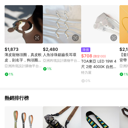
動跳轉 APP，請在 APP交易）。 7. 若使用不同物流或付款方式，
將拆分成不同筆訂單編號發送通知。 8. 若使用折價券折抵，可能
會有攤提折抵導致訂單金額些微落差 9. 同一商品品項(即便不同
尺寸規格)，皆會計入同一筆返點上限進行計算 10. 蝦皮會將LINE
的導購跳轉紀錄與蝦皮的會員ID進行綁定，若後續七天內未透過
其他媒體來源導入蝦皮官網，則七天內於該蝦皮帳號下訂的首筆
訂單會被蝦皮認列為該LINE用戶導購跳轉時所成立之訂單。 11.
若同一用戶使用一個以上蝦皮帳號透過LINE購物進行導購，將可
能導致無法收到導購通知，亦可能無法收到點數，再請留意。 13.
$1,873
$2,480
$2,
降價
請注意以下行為將可能導致無法取得 LINE POINTS 點數回饋資
薄皮寵物項圈，真皮軟
人魚珍珠鋸齒長耳環
【套
$708
(降$100)
格：使用非指定之途徑及方式完成交易，或經由蝦皮系統判斷點
皮，刻名字，狗項圈，
背帶
亞洲跨境設計購物平台
TOA東亞 LED 19W 4
擊路徑不符合回饋資格或規則者。 14. 若有贈點爭議，請務必於
貓項圈
裝 -
Pinkoi
亞洲跨境設計購物平台
亞洲
尺 2燈 4000K 自然光
訂單日期+60天以內進行洽詢確認；超過60天(含)以上進行申
1%
Pinkoi
Pinko
全電壓 工事燈 烤漆反
特力屋
訴，恕無法贈點回饋。需檢附蝦皮訂單完成、LINE購物訂單記
1%
1
射板
錄，如於LINE購物訂單紀錄已呈現：「非本次前往蝦皮商店之品
0%
項，不符合回饋資格」，則不受理此案件。 [注意事項] 1.如導購
途中用戶由網頁版(電腦版/手機版網頁)切換為 App 會造成追蹤中
斷而無法進行 LINE Points 回饋 2.若購買過程中關閉蝦皮APP，
熱銷排行榜
則需重新透過LINE購物前往蝦皮商城，否則無法進行LINE
POINTS 回饋。 3.如用戶先前往蝦皮商城將商品加入購物車，後
續透過LINE購物前往至蝦皮商城將購物車結清，此方案將不列入
LINE Points 回饋 4.自 2018/10/24 起購買蝦皮拍賣商品，不符
合贈點資格 5. 透過LINE購物購買蝦皮站上「蝦皮推廣服務」之商
品，不符合贈點資格 6.若因系統異常無法追蹤訂單，致使消費者