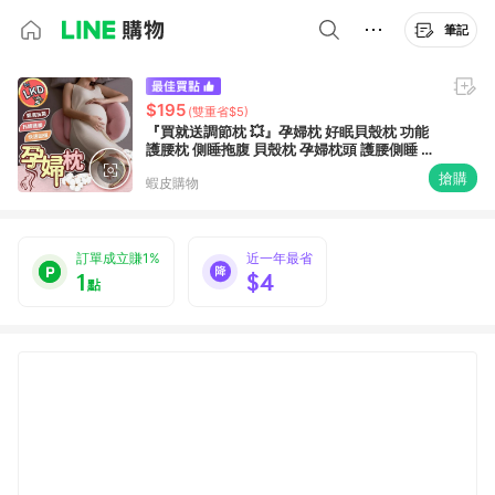
筆記
$195
(雙重省$5)
『買就送調節枕 💥』孕婦枕 好眠貝殼枕 功能
護腰枕 側睡拖腹 貝殼枕 孕婦枕頭 護腰側睡 托
腹枕 靠枕
搶購
蝦皮購物
訂單成立賺1%
近一年最省
1
$4
點