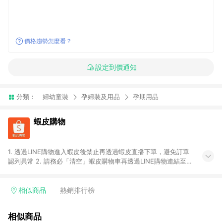
價格趨勢怎麼看？
設定到價通知
分類：
婦幼童裝
孕婦裝及用品
孕期用品
蝦皮購物
1. 透過LINE購物進入蝦皮後禁止再透過蝦皮直播下單，避免訂單
認列異常 2. 請務必「清空」蝦皮購物車再透過LINE購物連結至蝦
皮商店進行購買 ；先把商品加入購物車，再從LINE購物連結至蝦
皮結帳，將無法獲得點數回饋。 3. 請避免連續下單，若您完成交
易後，想下第二張訂單，請重新從LINE購物連結至蝦皮商店進行
相似商品
熱銷排行榜
購買 4. 蝦皮購物之訂單適用於部分點數紅包，規範請依該紅包頁
說明為主。 5. 點數回饋將依照蝦皮提供扣除折價券、運費與蝦幣
相似商品
後之最終金額進行計算。 6. 用戶需於同一瀏覽器進行交易（若自