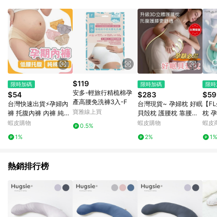
動跳轉 APP，請在 APP交易）。 7. 若使用不同物流或付款方式，
將拆分成不同筆訂單編號發送通知。 8. 若使用折價券折抵，可能
會有攤提折抵導致訂單金額些微落差 9. 同一商品品項(即便不同
尺寸規格)，皆會計入同一筆返點上限進行計算 10. 蝦皮會將LINE
的導購跳轉紀錄與蝦皮的會員ID進行綁定，若後續七天內未透過
其他媒體來源導入蝦皮官網，則七天內於該蝦皮帳號下訂的首筆
訂單會被蝦皮認列為該LINE用戶導購跳轉時所成立之訂單。 11.
若同一用戶使用一個以上蝦皮帳號透過LINE購物進行導購，將可
能導致無法收到導購通知，亦可能無法收到點數，再請留意。 13.
$119
限時加碼
限時加碼
限時
請注意以下行為將可能導致無法取得 LINE POINTS 點數回饋資
安多-輕旅行精梳棉孕
$54
$283
$59
格：使用非指定之途徑及方式完成交易，或經由蝦皮系統判斷點
產高腰免洗褲3入-F
台灣快速出貨⚡孕婦內
台灣現貨~ 孕婦枕 好眠
【F
擊路徑不符合回饋資格或規則者。 14. 若有贈點爭議，請務必於
寶雅線上買
褲 托腹內褲 內褲 純棉
貝殻枕 護腰枕 靠腰枕
枕 
訂單日期+60天以內進行洽詢確認；超過60天(含)以上進行申
內褲 孕婦 孕期 托腹 低
孕婦枕頭護腰側睡枕 側
枕頭
蝦皮購物
蝦皮購物
蝦皮
訴，恕無法贈點回饋。需檢附蝦皮訂單完成、LINE購物訂單記
0.5%
腰內褲 孕期內褲 孕期
睡枕 多功能U型托腹抱
側睡
錄，如於LINE購物訂單紀錄已呈現：「非本次前往蝦皮商店之品
1%
2%
1
懷孕 孕婦內搭 下著
枕 月亮枕 孕婦睡覺神
抱枕
項，不符合回饋資格」，則不受理此案件。 [注意事項] 1.如導購
器
枕靠
途中用戶由網頁版(電腦版/手機版網頁)切換為 App 會造成追蹤中
斷而無法進行 LINE Points 回饋 2.若購買過程中關閉蝦皮APP，
熱銷排行榜
則需重新透過LINE購物前往蝦皮商城，否則無法進行LINE
POINTS 回饋。 3.如用戶先前往蝦皮商城將商品加入購物車，後
續透過LINE購物前往至蝦皮商城將購物車結清，此方案將不列入
LINE Points 回饋 4.自 2018/10/24 起購買蝦皮拍賣商品，不符
合贈點資格 5. 透過LINE購物購買蝦皮站上「蝦皮推廣服務」之商
品，不符合贈點資格 6.若因系統異常無法追蹤訂單，致使消費者