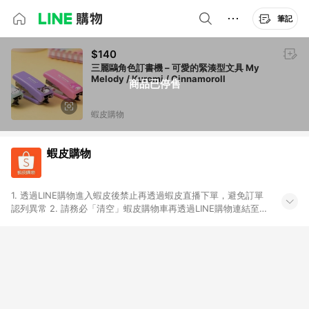
筆記
$140
三麗鷗角色訂書機 – 可愛的緊湊型文具 My
Melody / Kuromi / Cinnamoroll
商品已停售
蝦皮購物
蝦皮購物
1. 透過LINE購物進入蝦皮後禁止再透過蝦皮直播下單，避免訂單
認列異常 2. 請務必「清空」蝦皮購物車再透過LINE購物連結至蝦
皮商店進行購買 ；先把商品加入購物車，再從LINE購物連結至蝦
皮結帳，將無法獲得點數回饋。 3. 請避免連續下單，若您完成交
易後，想下第二張訂單，請重新從LINE購物連結至蝦皮商店進行
購買 4. 蝦皮購物之訂單適用於部分點數紅包，規範請依該紅包頁
說明為主。 5. 點數回饋將依照蝦皮提供扣除折價券、運費與蝦幣
後之最終金額進行計算。 6. 用戶需於同一瀏覽器進行交易（若自
動跳轉 APP，請在 APP交易）。 7. 若使用不同物流或付款方式，