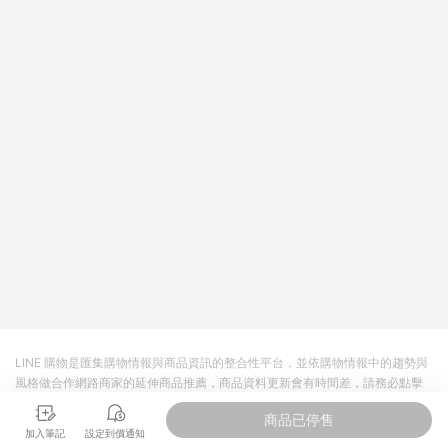
將拆分成不同筆訂單編號發送通知。 8. 若使用折價券折抵，可能
會有攤提折抵導致訂單金額些微落差 9. 同一商品品項(即便不同
尺寸規格)，皆會計入同一筆返點上限進行計算 10. 蝦皮會將LINE
的導購跳轉紀錄與蝦皮的會員ID進行綁定，若後續七天內未透過
其他媒體來源導入蝦皮官網，則七天內於該蝦皮帳號下訂的首筆
訂單會被蝦皮認列為該LINE用戶導購跳轉時所成立之訂單。 11.
若同一用戶使用一個以上蝦皮帳號透過LINE購物進行導購，將可
能導致無法收到導購通知，亦可能無法收到點數，再請留意。 13.
請注意以下行為將可能導致無法取得 LINE POINTS 點數回饋資
格：使用非指定之途徑及方式完成交易，或經由蝦皮系統判斷點
擊路徑不符合回饋資格或規則者。 14. 若有贈點爭議，請務必於
訂單日期+60天以內進行洽詢確認；超過60天(含)以上進行申
訴，恕無法贈點回饋。需檢附蝦皮訂單完成、LINE購物訂單記
錄，如於LINE購物訂單紀錄已呈現：「非本次前往蝦皮商店之品
項，不符合回饋資格」，則不受理此案件。 [注意事項] 1.如導購
途中用戶由網頁版(電腦版/手機版網頁)切換為 App 會造成追蹤中
斷而無法進行 LINE Points 回饋 2.若購買過程中關閉蝦皮APP，
則需重新透過LINE購物前往蝦皮商城，否則無法進行LINE
POINTS 回饋。 3.如用戶先前往蝦皮商城將商品加入購物車，後
LINE 購物是匯集購物情報與商品資訊的整合性平台，並依購物情報中的趨勢與
續透過LINE購物前往至蝦皮商城將購物車結清，此方案將不列入
風格做合作網路商家的延伸商品推薦，商品資料更新會有時間差，請務必點擊
LINE Points 回饋 4.自 2018/10/24 起購買蝦皮拍賣商品，不符
商品至各合作網路商家，確認現售價與購物條件，一切資訊以合作廠商網頁為
合贈點資格 5. 透過LINE購物購買蝦皮站上「蝦皮推廣服務」之商
商品已停售
準。
品，不符合贈點資格 6.若因系統異常無法追蹤訂單，致使消費者
加入筆記
設定到價通知
無接收到點數回饋，蝦皮保有更改條款與法律追訴之權利 7. LINE