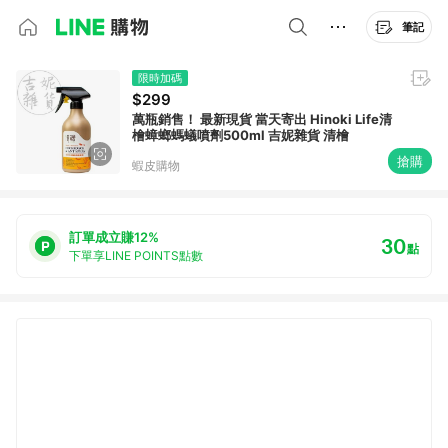
筆記
限時加碼
$299
萬瓶銷售！ 最新現貨 當天寄出 Hinoki Life清
檜蟑螂螞蟻噴劑500ml 吉妮雜貨 清檜
搶購
蝦皮購物
訂單成立賺12%
30
點
下單享LINE POINTS點數