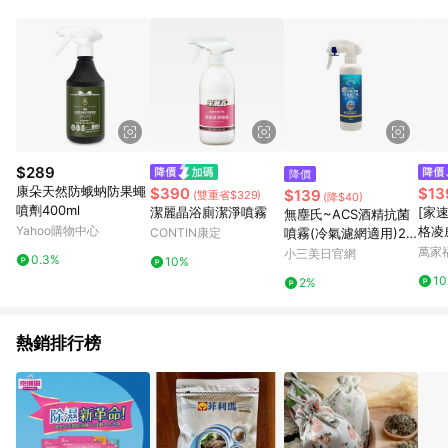
動跳轉 APP，請在 APP交易）。 7. 若使用不同物流或付款方式，
將拆分成不同筆訂單編號發送通知。 8. 若使用折價券折抵，可能
會有攤提折抵導致訂單金額些微落差 9. 同一商品品項(即便不同
尺寸規格)，皆會計入同一筆返點上限進行計算 10. 蝦皮會將LINE
的導購跳轉紀錄與蝦皮的會員ID進行綁定，若後續七天內未透過
其他媒體來源導入蝦皮官網，則七天內於該蝦皮帳號下訂的首筆
訂單會被蝦皮認列為該LINE用戶導購跳轉時所成立之訂單。 11.
若同一用戶使用一個以上蝦皮帳號透過LINE購物進行導購，將可
能導致無法收到導購通知，亦可能無法收到點數，再請留意。 13.
$289
降價
請注意以下行為將可能導致無法取得 LINE POINTS 點數回饋資
康朵天然防蛾蚋防果蠅
$390
$13
$139
(雙重省$329)
(降$40)
格：使用非指定之途徑及方式完成交易，或經由蝦皮系統判斷點
噴劑400ml
潔麗晶浴廁潔淨噴霧
[家
無塵氏~ACS酒精抗菌
擊路徑不符合回饋資格或規則者。 14. 若有贈點爭議，請務必於
Yahoo購物中心
格凌
CONTIN康定
噴霧(冷氣濾網適用)25
訂單日期+60天以內進行洽詢確認；超過60天(含)以上進行申
劑-5
0ml
萬家
小三美日官網
訴，恕無法贈點回饋。需檢附蝦皮訂單完成、LINE購物訂單記
0.3%
10%
錄，如於LINE購物訂單紀錄已呈現：「非本次前往蝦皮商店之品
1
2%
項，不符合回饋資格」，則不受理此案件。 [注意事項] 1.如導購
途中用戶由網頁版(電腦版/手機版網頁)切換為 App 會造成追蹤中
斷而無法進行 LINE Points 回饋 2.若購買過程中關閉蝦皮APP，
熱銷排行榜
則需重新透過LINE購物前往蝦皮商城，否則無法進行LINE
POINTS 回饋。 3.如用戶先前往蝦皮商城將商品加入購物車，後
續透過LINE購物前往至蝦皮商城將購物車結清，此方案將不列入
LINE Points 回饋 4.自 2018/10/24 起購買蝦皮拍賣商品，不符
合贈點資格 5. 透過LINE購物購買蝦皮站上「蝦皮推廣服務」之商
品，不符合贈點資格 6.若因系統異常無法追蹤訂單，致使消費者