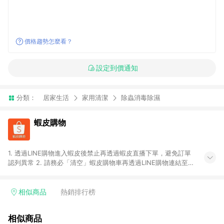
價格趨勢怎麼看？
設定到價通知
分類：
居家生活
家用清潔
除蟲消毒除濕
蝦皮購物
1. 透過LINE購物進入蝦皮後禁止再透過蝦皮直播下單，避免訂單
認列異常 2. 請務必「清空」蝦皮購物車再透過LINE購物連結至蝦
皮商店進行購買 ；先把商品加入購物車，再從LINE購物連結至蝦
皮結帳，將無法獲得點數回饋。 3. 請避免連續下單，若您完成交
易後，想下第二張訂單，請重新從LINE購物連結至蝦皮商店進行
相似商品
熱銷排行榜
購買 4. 蝦皮購物之訂單適用於部分點數紅包，規範請依該紅包頁
說明為主。 5. 點數回饋將依照蝦皮提供扣除折價券、運費與蝦幣
相似商品
後之最終金額進行計算。 6. 用戶需於同一瀏覽器進行交易（若自