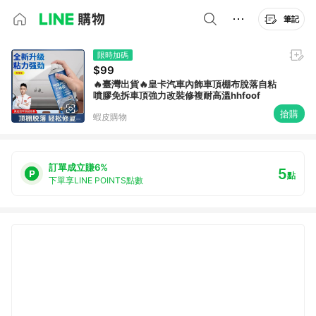
筆記
限時加碼
$99
🔥臺灣出貨🔥皇卡汽車內飾車頂棚布脫落自粘
噴膠免拆車頂強力改裝修複耐高溫hhfoof
搶購
蝦皮購物
訂單成立賺6%
5
點
下單享LINE POINTS點數