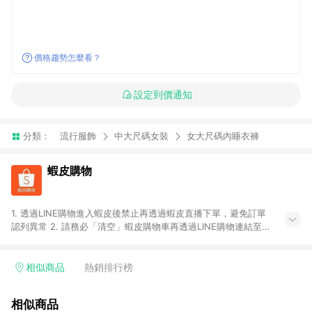
價格趨勢怎麼看？
設定到價通知
分類：
流行服飾
中大尺碼女裝
女大尺碼內睡衣褲
蝦皮購物
1. 透過LINE購物進入蝦皮後禁止再透過蝦皮直播下單，避免訂單
認列異常 2. 請務必「清空」蝦皮購物車再透過LINE購物連結至蝦
皮商店進行購買 ；先把商品加入購物車，再從LINE購物連結至蝦
皮結帳，將無法獲得點數回饋。 3. 請避免連續下單，若您完成交
易後，想下第二張訂單，請重新從LINE購物連結至蝦皮商店進行
相似商品
熱銷排行榜
購買 4. 蝦皮購物之訂單適用於部分點數紅包，規範請依該紅包頁
說明為主。 5. 點數回饋將依照蝦皮提供扣除折價券、運費與蝦幣
相似商品
後之最終金額進行計算。 6. 用戶需於同一瀏覽器進行交易（若自