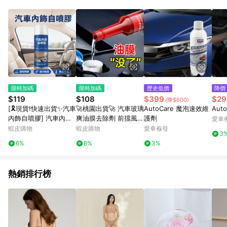
動跳轉 APP，請在 APP交易）。 7. 若使用不同物流或付款方式，
將拆分成不同筆訂單編號發送通知。 8. 若使用折價券折抵，可能
會有攤提折抵導致訂單金額些微落差 9. 同一商品品項(即便不同
尺寸規格)，皆會計入同一筆返點上限進行計算 10. 蝦皮會將LINE
的導購跳轉紀錄與蝦皮的會員ID進行綁定，若後續七天內未透過
其他媒體來源導入蝦皮官網，則七天內於該蝦皮帳號下訂的首筆
訂單會被蝦皮認列為該LINE用戶導購跳轉時所成立之訂單。 11.
若同一用戶使用一個以上蝦皮帳號透過LINE購物進行導購，將可
能導致無法收到導購通知，亦可能無法收到點數，再請留意。 13.
限時加碼
限時加碼
歷史低價
降價
請注意以下行為將可能導致無法取得 LINE POINTS 點數回饋資
$119
$108
$399
$29
(降$600)
格：使用非指定之途徑及方式完成交易，或經由蝦皮系統判斷點
[🎗️現貨!快速出貨✨汽車
🚀桃園出貨🚀 汽車玻璃
AutoCare 魔泡速效維
Aut
擊路徑不符合回饋資格或規則者。 14. 若有贈點爭議，請務必於
內飾自噴膠] 汽車內飾
爽油膜去除劑 前擋風玻
護劑
愛車
訂單日期+60天以內進行洽詢確認；超過60天(含)以上進行申
自噴膠 汽車頂棚噴膠
璃清潔劑 車載 去油膜
蝦皮購物
蝦皮購物
愛車褓母
訴，恕無法贈點回饋。需檢附蝦皮訂單完成、LINE購物訂單記
3
汽車頂篷膠 車身膠 汽
黑科技 強力去油汙 一
錄，如於LINE購物訂單紀錄已呈現：「非本次前往蝦皮商店之品
6%
8%
3%
車內飾
擦即淨 不留水痕 玻璃
項，不符合回饋資格」，則不受理此案件。 [注意事項] 1.如導購
清潔神器
途中用戶由網頁版(電腦版/手機版網頁)切換為 App 會造成追蹤中
斷而無法進行 LINE Points 回饋 2.若購買過程中關閉蝦皮APP，
熱銷排行榜
則需重新透過LINE購物前往蝦皮商城，否則無法進行LINE
POINTS 回饋。 3.如用戶先前往蝦皮商城將商品加入購物車，後
續透過LINE購物前往至蝦皮商城將購物車結清，此方案將不列入
LINE Points 回饋 4.自 2018/10/24 起購買蝦皮拍賣商品，不符
合贈點資格 5. 透過LINE購物購買蝦皮站上「蝦皮推廣服務」之商
品，不符合贈點資格 6.若因系統異常無法追蹤訂單，致使消費者