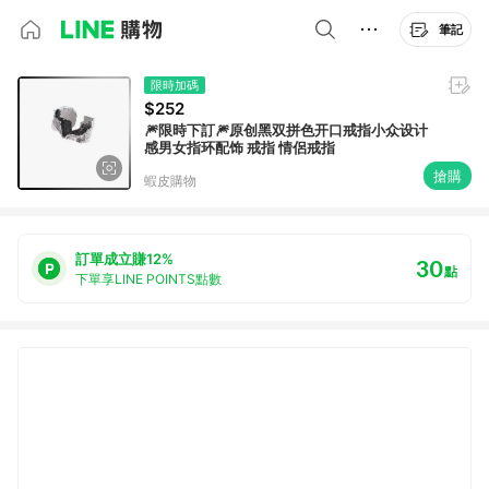
筆記
限時加碼
$252
🎆限時下訂🎆原创黑双拼色开口戒指小众设计
感男女指环配饰 戒指 情侶戒指
搶購
蝦皮購物
訂單成立賺12%
30
點
下單享LINE POINTS點數