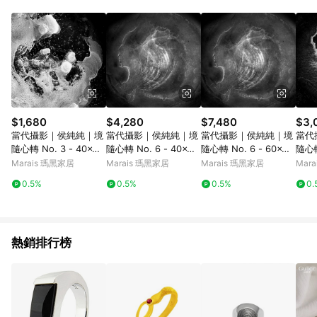
動跳轉 APP，請在 APP交易）。 7. 若使用不同物流或付款方式，
將拆分成不同筆訂單編號發送通知。 8. 若使用折價券折抵，可能
會有攤提折抵導致訂單金額些微落差 9. 同一商品品項(即便不同
尺寸規格)，皆會計入同一筆返點上限進行計算 10. 蝦皮會將LINE
的導購跳轉紀錄與蝦皮的會員ID進行綁定，若後續七天內未透過
其他媒體來源導入蝦皮官網，則七天內於該蝦皮帳號下訂的首筆
訂單會被蝦皮認列為該LINE用戶導購跳轉時所成立之訂單。 11.
若同一用戶使用一個以上蝦皮帳號透過LINE購物進行導購，將可
能導致無法收到導購通知，亦可能無法收到點數，再請留意。 13.
$1,680
$4,280
$7,480
$3,
請注意以下行為將可能導致無法取得 LINE POINTS 點數回饋資
當代攝影｜侯純純｜境
當代攝影｜侯純純｜境
當代攝影｜侯純純｜境
當代
格：使用非指定之途徑及方式完成交易，或經由蝦皮系統判斷點
隨心轉 No. 3 - 40x40
隨心轉 No. 6 - 40x40
隨心轉 No. 6 - 60x60
隨心轉
擊路徑不符合回饋資格或規則者。 14. 若有贈點爭議，請務必於
cm-單買相紙
cm-黑胡桃色鋁框
cm-黑色鋁框
cm
Marais 瑪黑家居
Marais 瑪黑家居
Marais 瑪黑家居
Mar
訂單日期+60天以內進行洽詢確認；超過60天(含)以上進行申
訴，恕無法贈點回饋。需檢附蝦皮訂單完成、LINE購物訂單記
0.5%
0.5%
0.5%
0.
錄，如於LINE購物訂單紀錄已呈現：「非本次前往蝦皮商店之品
項，不符合回饋資格」，則不受理此案件。 [注意事項] 1.如導購
途中用戶由網頁版(電腦版/手機版網頁)切換為 App 會造成追蹤中
斷而無法進行 LINE Points 回饋 2.若購買過程中關閉蝦皮APP，
熱銷排行榜
則需重新透過LINE購物前往蝦皮商城，否則無法進行LINE
POINTS 回饋。 3.如用戶先前往蝦皮商城將商品加入購物車，後
續透過LINE購物前往至蝦皮商城將購物車結清，此方案將不列入
LINE Points 回饋 4.自 2018/10/24 起購買蝦皮拍賣商品，不符
合贈點資格 5. 透過LINE購物購買蝦皮站上「蝦皮推廣服務」之商
品，不符合贈點資格 6.若因系統異常無法追蹤訂單，致使消費者