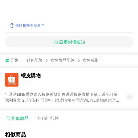
價格趨勢怎麼看？
設定到價通知
分類：
鞋包配飾
女性飾品配件
女性戒指
蝦皮購物
1. 透過LINE購物進入蝦皮後禁止再透過蝦皮直播下單，避免訂單
認列異常 2. 請務必「清空」蝦皮購物車再透過LINE購物連結至蝦
皮商店進行購買 ；先把商品加入購物車，再從LINE購物連結至蝦
皮結帳，將無法獲得點數回饋。 3. 請避免連續下單，若您完成交
易後，想下第二張訂單，請重新從LINE購物連結至蝦皮商店進行
相似商品
熱銷排行榜
購買 4. 蝦皮購物之訂單適用於部分點數紅包，規範請依該紅包頁
說明為主。 5. 點數回饋將依照蝦皮提供扣除折價券、運費與蝦幣
相似商品
後之最終金額進行計算。 6. 用戶需於同一瀏覽器進行交易（若自