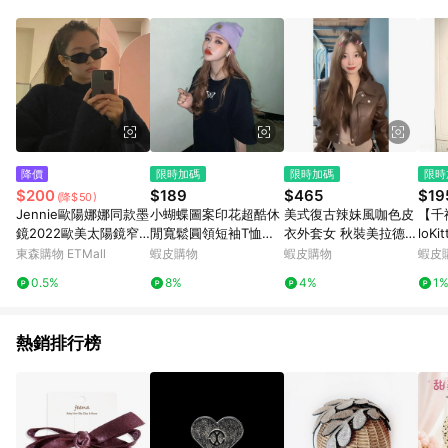
動跳轉 APP，請在 APP交易）。 7. 若使用不同物流或付款方式，
將拆分成不同筆訂單編號發送通知。 8. 若使用折價券折抵，可能
會有攤提折抵導致訂單金額些微落差 9. 同一商品品項(即便不同
尺寸規格)，皆會計入同一筆返點上限進行計算 10. 蝦皮會將LINE
的導購跳轉紀錄與蝦皮的會員ID進行綁定，若後續七天內未透過
其他媒體來源導入蝦皮官網，則七天內於該蝦皮帳號下訂的首筆
訂單會被蝦皮認列為該LINE用戶導購跳轉時所成立之訂單。 11.
若同一用戶使用一個以上蝦皮帳號透過LINE購物進行導購，將可
能導致無法收到導購通知，亦可能無法收到點數，再請留意。 13.
降價
限時加碼
限時加碼
限時
請注意以下行為將可能導致無法取得 LINE POINTS 點數回饋資
$200
$189
$465
$19
(降$50)
格：使用非指定之途徑及方式完成交易，或經由蝦皮系統判斷點
Jennie歐陽娜娜同款墨
小蝴蝶圖案印花超酷休
美式復古辣妹風咖色皮
【千
擊路徑不符合回饋資格或規則者。 14. 若有贈點爭議，請務必於
鏡2022歐美太陽鏡窄
閒寬鬆圓領短袖T恤女
衣外套女 秋裝美拉德甜
loK
訂單日期+60天以內進行洽詢確認；超過60天(含)以上進行申
小框嘻哈朋克ins眼鏡
生上衣 印花寬鬆情侶短
酷設計感機車夾克上衣
女夏
東森購物 ETMall
蝦皮購物
蝦皮購物
蝦皮
訴，恕無法贈點回饋。需檢附蝦皮訂單完成、LINE購物訂單記
女
袖T恤上衣夏慵懶風 男
小個子外套 機車服 皮
身 
錄，如於LINE購物訂單紀錄已呈現：「非本次前往蝦皮商店之品
0.5%
8%
4%
1
生短袖 oversize韓版
衣 皮夾克 秋冬外套 美
短款
項，不符合回饋資格」，則不受理此案件。 [注意事項] 1.如導購
短T
式外套
途中用戶由網頁版(電腦版/手機版網頁)切換為 App 會造成追蹤中
斷而無法進行 LINE Points 回饋 2.若購買過程中關閉蝦皮APP，
熱銷排行榜
則需重新透過LINE購物前往蝦皮商城，否則無法進行LINE
POINTS 回饋。 3.如用戶先前往蝦皮商城將商品加入購物車，後
續透過LINE購物前往至蝦皮商城將購物車結清，此方案將不列入
LINE Points 回饋 4.自 2018/10/24 起購買蝦皮拍賣商品，不符
合贈點資格 5. 透過LINE購物購買蝦皮站上「蝦皮推廣服務」之商
品，不符合贈點資格 6.若因系統異常無法追蹤訂單，致使消費者