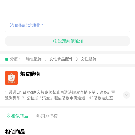
價格趨勢怎麼看？
設定到價通知
分類：
鞋包配飾
女性飾品配件
女性髮飾
蝦皮購物
1. 透過LINE購物進入蝦皮後禁止再透過蝦皮直播下單，避免訂單
認列異常 2. 請務必「清空」蝦皮購物車再透過LINE購物連結至蝦
皮商店進行購買 ；先把商品加入購物車，再從LINE購物連結至蝦
皮結帳，將無法獲得點數回饋。 3. 請避免連續下單，若您完成交
易後，想下第二張訂單，請重新從LINE購物連結至蝦皮商店進行
相似商品
熱銷排行榜
購買 4. 蝦皮購物之訂單適用於部分點數紅包，規範請依該紅包頁
說明為主。 5. 點數回饋將依照蝦皮提供扣除折價券、運費與蝦幣
相似商品
後之最終金額進行計算。 6. 用戶需於同一瀏覽器進行交易（若自