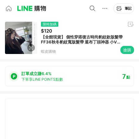
筆記
限時加碼
$120
【全館現貨】 個性穿搭復古時尚豹紋款版髮帶
FF36秋冬豹紋寬版髮帶 遮布丁頭神器 小V臉
針織髮帶 交叉髮箍 洗臉髮帶
搶購
蝦皮購物
訂單成立賺6.4%
7
點
下單享LINE POINTS點數