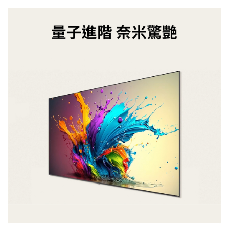
並在同一瀏覽器內結帳才享有贈點回饋，點數將於訂單成立後過
鑑賞期，無取消訂單或退貨行為，30天後發送。 (4) 若購買多筆
訂單時，每筆訂單皆需分別重新進LINE購物導連至friDay購物完
成結帳，並符合上述各相關規定，方能符合回饋資格！ (5) 不具
贈點資格訂單即無法使用點數紅包，不符合點數紅包回饋資格。