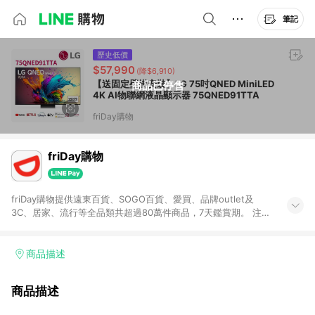
筆記
歷史低價
$57,990
(降$6,910)
【送固定壁掛安裝】LG 75吋QNED MiniLED
商品已停售
4K AI物聯網液晶顯示器 75QNED91TTA
friDay購物
friDay購物
friDay購物提供遠東百貨、SOGO百貨、愛買、品牌outlet及
3C、居家、流行等全品類共超過80萬件商品，7天鑑賞期。 注意
事項： (1) 需透過LINE購物前往friDay購物，且在１小時內於同一
瀏覽器中完成結帳，才可享有LINE POINTS回饋資格。 (2) 不具
贈點資格： -結帳使用或由系統帶入折扣碼、折價券、快樂購點數
商品描述
(HAPPYGO點數)、遠傳幣折抵、friDay購物金 [2024/4/1起適
用] -企業採購目錄、票券餐券類、機車類、禮物卡、遠傳心生活
商品描述
APP(遠傳幣兌換區)、巨城館商品、金卡會員、送禮館 -Ai開店
[2023/5/10起適用] (3) 需透過LINE購物直接前往遠傳friDay購物