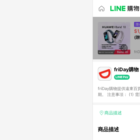
降
$1
(贈
fr
friDay購物
friDay購物提供遠東
期。 注意事項： (1)
POINTS回饋資格。 
傳幣折抵、friDay購
兌換區)、巨城館商品、金卡
商品描述
在同一瀏覽器內結帳才享
購買多筆訂單時，每筆訂
商品描述
饋資格！ (5) 不具