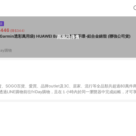
價
,446
(降$344)
Garmin透彩萬用袋) HUAWEI Band 10 智慧手環-鋁合金錶殼 (聯強公司貨)
商品已停售
iDay購物
百貨、SOGO百貨、愛買、品牌outlet及3C、居家、流行等全品類共超過80萬件
 需透過LINE購物前往friDay購物，且在１小時內於同一瀏覽器中完成結帳，才可享
(2) 不具贈點資格： -結帳使用或由系統帶入折扣碼、折價券、快樂購點數(HAPP
物金 [2024/4/1起適用] -企業採購目錄、票券餐券類、機車類、禮物卡、遠傳心生
會員、送禮館 -Ai開店 [2023/5/10起適用] (3) 需透過LINE購物直接前往遠
有贈點回饋，點數將於訂單成立後過鑑賞期，無取消訂單或退貨行為，30天後發送
單皆需分別重新進LINE購物導連至friDay購物完成結帳，並符合上述各相關
贈點資格訂單即無法使用點數紅包，不符合點數紅包回饋資格。