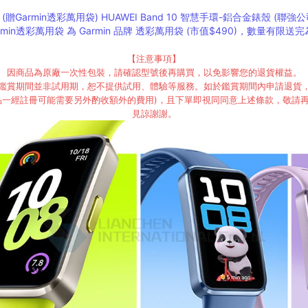
(贈Garmin透彩萬用袋) HUAWEI Band 10 智慧手環-鋁合金錶殼 (聯強
rmin透彩萬用袋 為 Garmin 品牌 透彩萬用袋 (市值$490)，數量有限送
【注意事項】
因商品為原廠一次性包裝，請確認型號後再購買，以免影響您的退貨權益。
鑑賞期間並非試用期，恕不提供試用、體驗等服務。如於鑑賞期間內申請退貨
品一經註冊可能需要另外酌收額外的費用)，且下單即視同同意上述條款，敬請
見諒謝謝。