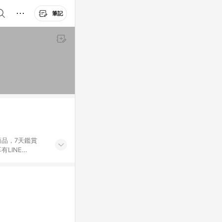
筆記
商品，7天鑑賞
有LINE
YGO點數)、遠
活APP(遠傳幣
傳friDay購物並
。 (4) 若
規定，方能符合回