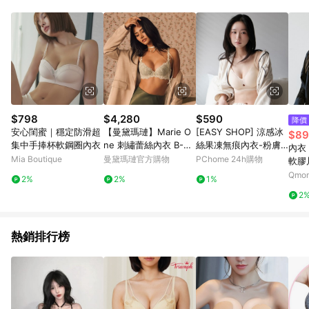
$798
$4,280
$590
降價
安心閨蜜｜穩定防滑超
【曼黛瑪璉】Marie O
[EASY SHOP] 涼感冰
$89
集中手捧杯軟鋼圈內衣
ne 刺繡蕾絲內衣 B-F
絲果凍無痕內衣-粉膚
內衣
罩杯(萊茵綠)
色
Mia Boutique
曼黛瑪璉官方購物
PChome 24h購物
軟膠
Qmo
2%
2%
1%
2
熱銷排行榜