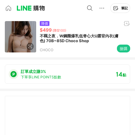
筆記
降價
$499
(降$100)
不羈之夜．W鋼圈爆乳低脊心大U露背內衣(膚
色) 70B~85D Choco Shop
搶購
CHOCO
訂單成立賺3%
14
點
下單享LINE POINTS點數