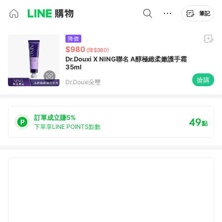
筆記
降價
$980
(降$980)
Dr.Douxi X NING聯名 A醇極緻柔嫩護手霜
35ml
搶購
Dr.Douxi朵璽
訂單成立賺5%
49
點
下單享LINE POINTS點數