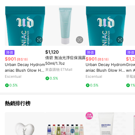
$1,120
降價
降價
降價
倩碧 無油光淨痘保濕露
$901
$901
$1,
(降$18)
(降$18)
50ml/1.7oz
Urban Decay Hydrom
Urban Decay Hydrom
Grow
東森購物 ETMall
aniac Blush Glow Hy
aniac Blush Glow Hy
wn 
drator 15ml Obsesse
drator 15ml Wrecked
+油
Escentual
Escentual
草莓
0.5%
d
香C
0.5%
0.5%
1
烷，黑
53o
熱銷排行榜