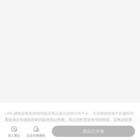
LINE 購物是匯集購物情報與商品資訊的整合性平台，並依購物情報中的趨勢與
風格做合作網路商家的延伸商品推薦，商品資料更新會有時間差，請務必點擊
商品至各合作網路商家，確認現售價與購物條件，一切資訊以合作廠商網頁為
商品已停售
準。
加入筆記
設定到價通知