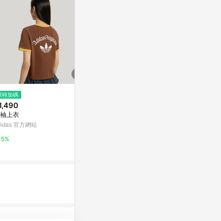
限時加碼
限時加碼
$1,584
1,490
$1,180
(雙重省$596)
【uncle belly】男女款黑色趣味
袖上衣
NIKE AS M N
印花短袖T恤｜8HNEJK3
NERGY 男 短
didas 官方網站
The North Face
3
摩曼頓線上商
5%
15%
14%