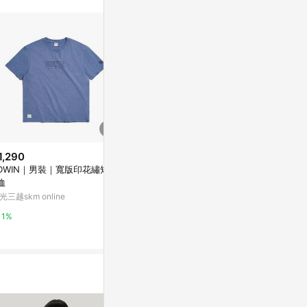
1,290
$2,480
限時加碼
DWIN｜男裝｜寬版印花繡短袖
Stussy Stock
$1,480
恤
袖 海軍藍 190
Artist Collection - DIMOO WO
貨]
光三越skm online
沃皮斯潮流 WO
RLD 黑色短袖T恤
VANS TAIWAN
1%
2%
8%