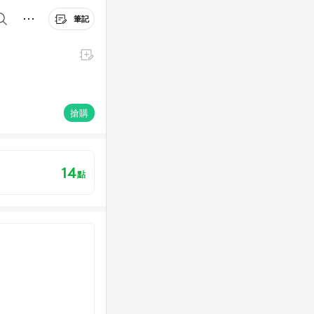
筆記
搶購
14
點