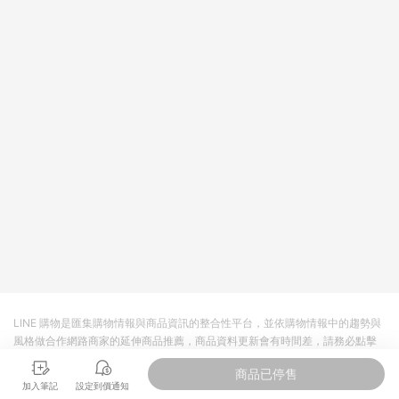
依LINE購物網站訂單成立通知為準。​​ (5)LINE購物設有「單一商
品最高回饋點數」機制 (部分時段開放「回饋無上限」)，以同一
訂單中同一商品不論件數計算，請依訂單成立當下LINE購物的回
饋機制為準。
LINE 購物是匯集購物情報與商品資訊的整合性平台，並依購物情報中的趨勢與
風格做合作網路商家的延伸商品推薦，商品資料更新會有時間差，請務必點擊
商品至各合作網路商家，確認現售價與購物條件，一切資訊以合作廠商網頁為
商品已停售
準。
加入筆記
設定到價通知