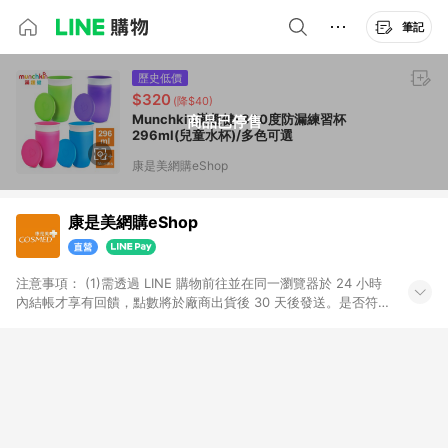
筆記
歷史低價
$320
(降$40)
Munchkin滿趣健-360度防漏練習杯
商品已停售
296ml(兒童水杯)/多色可選
康是美網購eShop
康是美網購eShop
注意事項：​ (1)需透過 LINE 購物前往並在同一瀏覽器於 24 小時
內結帳才享有回饋，點數將於廠商出貨後 30 天後發送。​是否符
合回饋資格，依LINE購物系統紀錄為準。 (2)若使用康是美網購
APP下單，將無法獲得點數回饋。​ (3)以下品類商品均無回饋：​ -
黃金鑽飾/精品相關/3C數位(含周邊)/家電視聽/運動戶外/母嬰用
品​ -統一時代百貨/夢時代部分商品​ -博客來商品及其他指定商品​
(4)符合LINE POINTS回饋資格之訂單及各商品之「LINE回
饋%」，將於訂單成立後由「LINE購物通知」之官方帳號訊息通
知。亦可於LINE購物網站或APP中的「我的訂單」頁面查詢，請