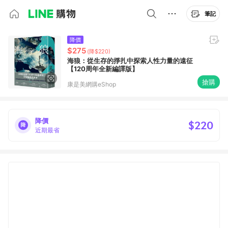
筆記
降價
$275
(降$220)
海狼：從生存的掙扎中探索人性力量的遠征
【120周年全新編譯版】
搶購
康是美網購eShop
降價
$220
近期最省