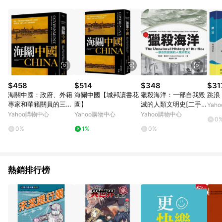
知。亦可於LINE購物網站或APP中的「我的訂單」頁面查詢，請
依LINE購物網站訂單成立通知為準。​​ (5)LINE購物設有「單一商
品最高回饋點數」機制 (部分時段開放「回饋無上限」)，以同一
訂單中同一商品不論件數計算，請依訂單成立當下LINE購物的回
饋機制為準。
$458
$514
$348
$31
海關中國：政府、外籍
海關中國【城邦讀書花
獵殺海洋：一部自我毀
跳浪
專家和華籍關員的三重
園】
滅的人類文明史[二手
Yah
視角 揭開清末「國中之
書_普通]
Yahoo購物中心
Yahoo購物中心
Yahoo購物中心
0
國」的神祕面紗[二手
0%
1%
0%
書_普通]
熱銷排行榜