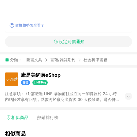
價格趨勢怎麼看？
設定到價通知
分類：
圖書文具
書籍/雜誌期刊
社會科學書籍
康是美網購eShop
注意事項：​ (1)需透過 LINE 購物前往並在同一瀏覽器於 24 小時
內結帳才享有回饋，點數將於廠商出貨後 30 天後發送。​是否符
合回饋資格，依LINE購物系統紀錄為準。 (2)若使用康是美網購
APP下單，將無法獲得點數回饋。​ (3)以下品類商品均無回饋：​ -
黃金鑽飾/精品相關/3C數位(含周邊)/家電視聽/運動戶外/母嬰用
相似商品
熱銷排行榜
品​ -統一時代百貨/夢時代部分商品​ -博客來商品及其他指定商品​
(4)符合LINE POINTS回饋資格之訂單及各商品之「LINE回
相似商品
饋%」，將於訂單成立後由「LINE購物通知」之官方帳號訊息通