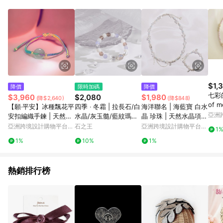
知。亦可於LINE購物網站或APP中的「我的訂單」頁面查詢，請
依LINE購物網站訂單成立通知為準。​​ (5)LINE購物設有「單一商
品最高回饋點數」機制 (部分時段開放「回饋無上限」)，以同一
訂單中同一商品不論件數計算，請依訂單成立當下LINE購物的回
饋機制為準。
$1,
降價
限時加碼
降價
七彩的
$3,960
$2,080
$1,980
(降$2,640)
(降$848)
of m
【願‧平安】冰種飄花平
四季 ‧ 冬霜 | 拉長石/白
海洋聯名 | 海藍寶 白水
t)
亞洲
安扣編織手鍊 | 天然緬
水晶/灰玉髓/藍紋瑪瑙/
晶 珍珠 | 天然水晶項
Pinko
甸翡翠A貨 | 送禮
白月光
鍊/手鍊
亞洲跨境設計購物平台
石之王
亞洲跨境設計購物平台
1
Pinkoi
Pinkoi
1%
10%
1%
熱銷排行榜