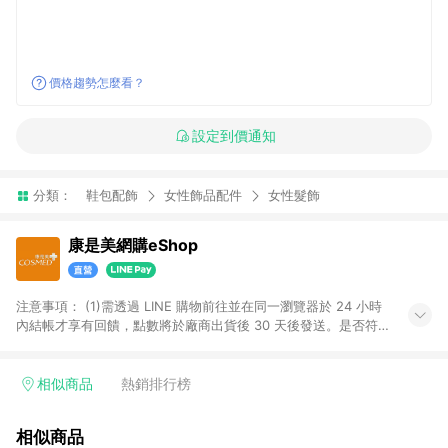
價格趨勢怎麼看？
設定到價通知
分類：
鞋包配飾
女性飾品配件
女性髮飾
康是美網購eShop
注意事項：​ (1)需透過 LINE 購物前往並在同一瀏覽器於 24 小時
內結帳才享有回饋，點數將於廠商出貨後 30 天後發送。​是否符
合回饋資格，依LINE購物系統紀錄為準。 (2)若使用康是美網購
APP下單，將無法獲得點數回饋。​ (3)以下品類商品均無回饋：​ -
黃金鑽飾/精品相關/3C數位(含周邊)/家電視聽/運動戶外/母嬰用
相似商品
熱銷排行榜
品​ -統一時代百貨/夢時代部分商品​ -博客來商品及其他指定商品​
(4)符合LINE POINTS回饋資格之訂單及各商品之「LINE回
相似商品
饋%」，將於訂單成立後由「LINE購物通知」之官方帳號訊息通