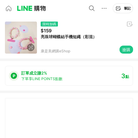
筆記
限時加碼
$159
亮珠球蝴蝶結手機短繩（彩混）
搶購
康是美網購eShop
訂單成立賺2%
3
點
下單享LINE POINTS點數