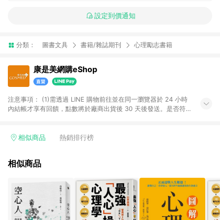
設定到價通知
分類：
圖書文具
書籍/雜誌期刊
心理勵志書籍
康是美網購eShop
注意事項：​ (1)需透過 LINE 購物前往並在同一瀏覽器於 24 小時
內結帳才享有回饋，點數將於廠商出貨後 30 天後發送。​是否符
合回饋資格，依LINE購物系統紀錄為準。 (2)若使用康是美網購
APP下單，將無法獲得點數回饋。​ (3)以下品類商品均無回饋：​ -
黃金鑽飾/精品相關/3C數位(含周邊)/家電視聽/運動戶外/母嬰用
相似商品
熱銷排行榜
品​ -統一時代百貨/夢時代部分商品​ -博客來商品及其他指定商品​
(4)符合LINE POINTS回饋資格之訂單及各商品之「LINE回
相似商品
饋%」，將於訂單成立後由「LINE購物通知」之官方帳號訊息通
知。亦可於LINE購物網站或APP中的「我的訂單」頁面查詢，請
依LINE購物網站訂單成立通知為準。​​ (5)LINE購物設有「單一商
品最高回饋點數」機制 (部分時段開放「回饋無上限」)，以同一
訂單中同一商品不論件數計算，請依訂單成立當下LINE購物的回
饋機制為準。