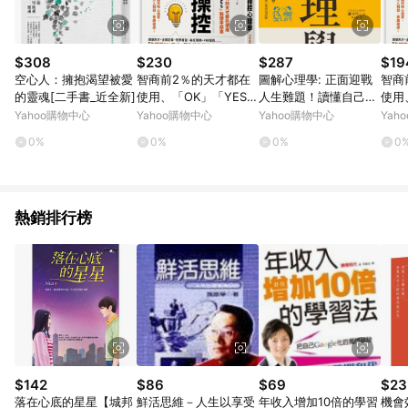
$308
$230
$287
$19
空心人：擁抱渴望被愛
智商前2％的天才都在
圖解心理學: 正面迎戰
智商
的靈魂[二手書_近全新]
使用、「OK」「YES」
人生難題！讀懂自己、
使用
點頭率超高：最強「人
看穿他人，從0到99歲
點頭
Yahoo購物中心
Yahoo購物中心
Yahoo購物中心
Yah
心」操控心理學[二手
都適用的生涯處方[二
心」
0%
0%
0%
0
書_良好]
手書_良好]
書_良
熱銷排行榜
$142
$86
$69
$23
落在心底的星星【城邦
鮮活思維－人生以享受
年收入增加10倍的學習
機會