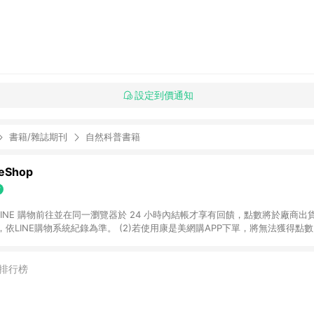
設定到價通知
書籍/雜誌期刊
自然科普書籍
Shop
過 LINE 購物前往並在同一瀏覽器於 24 小時內結帳才享有回饋，點數將於廠商出貨
依LINE購物系統紀錄為準。 (2)若使用康是美網購APP下單，將無法獲得點數回饋
黃金鑽飾/精品相關/3C數位(含周邊)/家電視聽/運動戶外/母嬰用品​ -統一時代
指定商品​ (4)符合LINE POINTS回饋資格之訂單及各商品之「LINE回饋%」
官方帳號訊息通知。亦可於LINE購物網站或APP中的「我的訂單」頁面查詢，請依
排行榜
(5)LINE購物設有「單一商品最高回饋點數」機制 (部分時段開放「回饋無上限
請依訂單成立當下LINE購物的回饋機制為準。