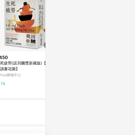
450
$280
降價
死疲勞(諾貝爾獎新藏版)【城
底層邏輯_Re
$432
(降$48)
讀書花園】
Yahoo購物中
STEAM超有趣的兒童科學實驗
ahoo購物中心
康是美網購eShop
1%
1%
0%