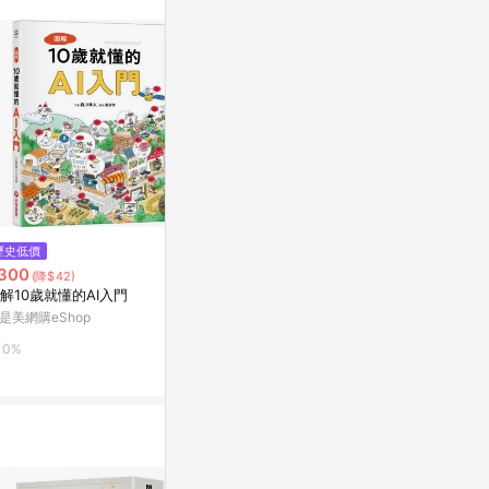
$248
歷史低價
降價
故事臺灣史1：10個翻轉臺灣的關
300
$333
(降$42)
(降$87)
鍵時刻[二手書_良好]
解10歲就懂的AI入門
【讀書共和國
Yahoo購物中心
維：不懂程式
是美網購eShop
優勢！讓AI
台灣樂天市場
0%
0%
造機會，普通
3%
生存法則【入