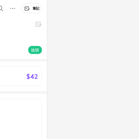
筆記
搶購
$42