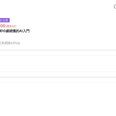
史低價
300
(降$42)
解10歲就懂的AI入門
是美網購eShop