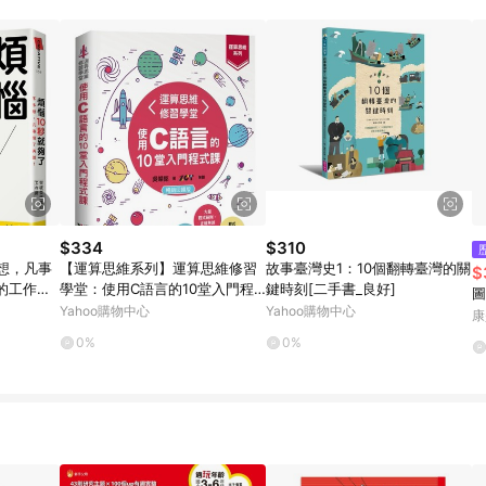
$334
$310
想，凡事
【運算思維系列】運算思維修習
故事臺灣史1：10個翻轉臺灣的關
$
的工作術
學堂：使用C語言的10堂入門程
鍵時刻[二手書_良好]
圖
式課(暢銷回饋版)
Yahoo購物中心
Yahoo購物中心
康
0%
0%