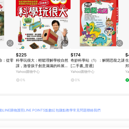
$225
$174
$
命：從零
科學玩很大：輕鬆理解學校自然
奇妙科學站（1）：解開恐龍之謎
生
課，激發孩子創意滿滿的科展魂
[二手書_普通]
邦
[二手書_良好]
Yahoo購物中心
Yahoo購物中心
Y
0%
0%
動
LINE購物護照
LINE POINTS點數紅包
賺點教學
常見問題
聯絡我們