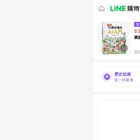
歷
$
圖
康
歷史低價
近一年最省