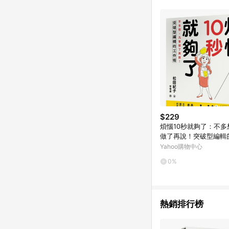
$229
煩惱10秒就夠了：不多
做了再說！突破型編輯
[二手書_良好]
Yahoo購物中心
0%
熱銷排行榜