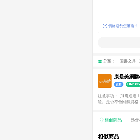
價格趨勢怎麼看？
分類：
圖書文具
康是美網購e
注意事項：​ (1)需透
送。​是否符合回饋資格，
品類商品均無回饋：​ -
品​ -博客來商品及其他
「LINE購物通知」之
相似商品
熱銷
訂單成立通知為準。​​ 
同一商品不論件數計算，
相似商品