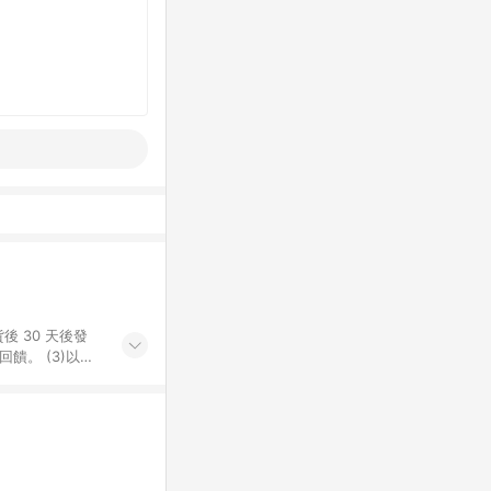
後 30 天後發
。​ (3)以下
百貨/夢時代部分商
，將於訂單成立後由
LINE購物網站
」)，以同一訂單中