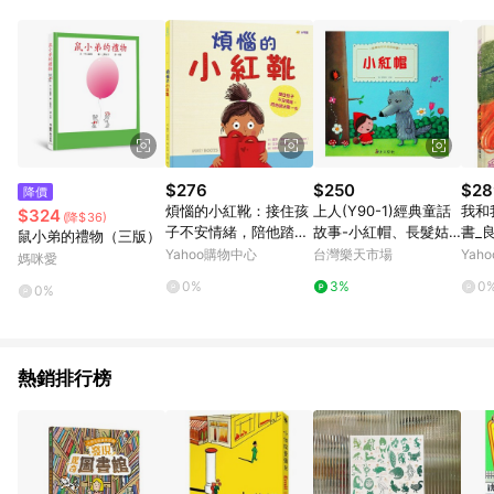
知。亦可於LINE購物網站或APP中的「我的訂單」頁面查詢，請
依LINE購物網站訂單成立通知為準。​​ (5)LINE購物設有「單一商
品最高回饋點數」機制 (部分時段開放「回饋無上限」)，以同一
訂單中同一商品不論件數計算，請依訂單成立當下LINE購物的回
饋機制為準。
$276
$250
$28
降價
煩惱的小紅靴：接住孩
上人(Y90-1)經典童話
我和
$324
(降$36)
子不安情緒，陪他踏出
故事-小紅帽、長髮姑
書_良
鼠小弟的禮物（三版）
第一步
娘
Yahoo購物中心
台灣樂天市場
Yah
媽咪愛
0%
3%
0
0%
熱銷排行榜