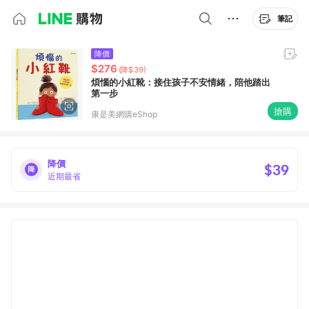
筆記
降價
$276
(降$39)
煩惱的小紅靴：接住孩子不安情緒，陪他踏出
第一步
搶購
康是美網購eShop
降價
$39
近期最省