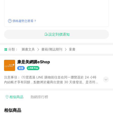
價格趨勢怎麼看？
設定到價通知
分類：
圖書文具
書籍/雜誌期刊
童書
康是美網購eShop
注意事項：​ (1)需透過 LINE 購物前往並在同一瀏覽器於 24 小時
內結帳才享有回饋，點數將於廠商出貨後 30 天後發送。​是否符
合回饋資格，依LINE購物系統紀錄為準。 (2)若使用康是美網購
APP下單，將無法獲得點數回饋。​ (3)以下品類商品均無回饋：​ -
黃金鑽飾/精品相關/3C數位(含周邊)/家電視聽/運動戶外/母嬰用
相似商品
熱銷排行榜
品​ -統一時代百貨/夢時代部分商品​ -博客來商品及其他指定商品​
(4)符合LINE POINTS回饋資格之訂單及各商品之「LINE回
相似商品
饋%」，將於訂單成立後由「LINE購物通知」之官方帳號訊息通