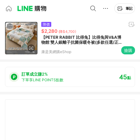
筆記
降價
$2,280
(降$4,700)
【PETER RABBIT 比得兔】比得兔與V&A博
物館 雙人銀離子抗菌保暖冬被(多款任選/正版
授權/銀離子/被子/棉被)
搶購
康是美網購eShop
訂單成立賺2%
45
點
下單享LINE POINTS點數