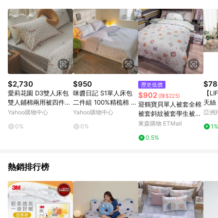
知。亦可於LINE購物網站或APP中的「我的訂單」頁面查詢，請
依LINE購物網站訂單成立通知為準。​​ (5)LINE購物設有「單一商
品最高回饋點數」機制 (部分時段開放「回饋無上限」)，以同一
訂單中同一商品不論件數計算，請依訂單成立當下LINE購物的回
饋機制為準。
$2,730
$950
$78
歷史低價
愛莉花園 D3雙人床包
咪醬日記 S1單人床包
【LI
$902
(降$225)
雙人鋪棉兩用被四件組
二件組 100%精梳棉 台
天絲
迎鶴寶貝單人被套全棉
100%精梳棉 台灣製
灣製
具四
Yahoo購物中心
Yahoo購物中心
亞洲
被套斜紋被套學生被罩
Pinko
高質高密卡通純棉宿舍
東森購物 ETMall
0%
0%
1
0.5%
熱銷排行榜