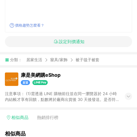
價格趨勢怎麼看？
設定到價通知
分類：
居家生活
寢具/家飾
被子毯子被套
康是美網購eShop
注意事項：​ (1)需透過 LINE 購物前往並在同一瀏覽器於 24 小時
內結帳才享有回饋，點數將於廠商出貨後 30 天後發送。​是否符
合回饋資格，依LINE購物系統紀錄為準。 (2)若使用康是美網購
APP下單，將無法獲得點數回饋。​ (3)以下品類商品均無回饋：​ -
黃金鑽飾/精品相關/3C數位(含周邊)/家電視聽/運動戶外/母嬰用
相似商品
熱銷排行榜
品​ -統一時代百貨/夢時代部分商品​ -博客來商品及其他指定商品​
(4)符合LINE POINTS回饋資格之訂單及各商品之「LINE回
相似商品
饋%」，將於訂單成立後由「LINE購物通知」之官方帳號訊息通