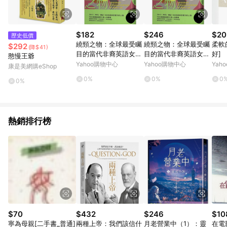
$182
$246
$20
歷史低價
繞頸之物：全球最受矚
繞頸之物：全球最受矚
柔軟
$292
(降$41)
目的當代非裔英語女作
目的當代非裔英語女作
好]
憨慢王爺
家阿迪契第一本短篇小
家阿迪契第一本短篇小
Yahoo購物中心
Yahoo購物中心
Yah
康是美網購eShop
說集[二手書_普通]
說集[二手書_良好]
0%
0%
0
0%
熱銷排行榜
$70
$432
$246
$10
寧為母親[二手書_普通]
兩種上帝：我們該信什
月老營業中（1）：靈
在電