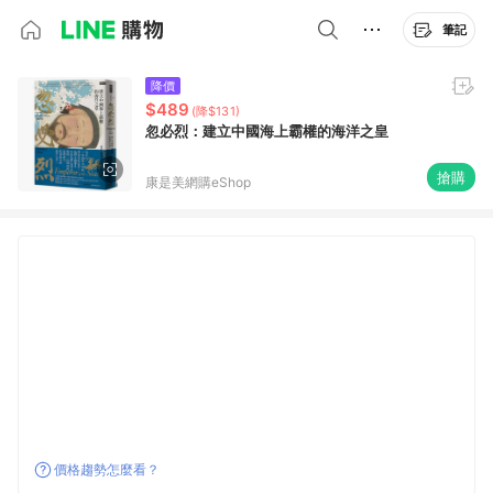
筆記
降價
$489
(降$131)
忽必烈：建立中國海上霸權的海洋之皇
搶購
康是美網購eShop
價格趨勢怎麼看？