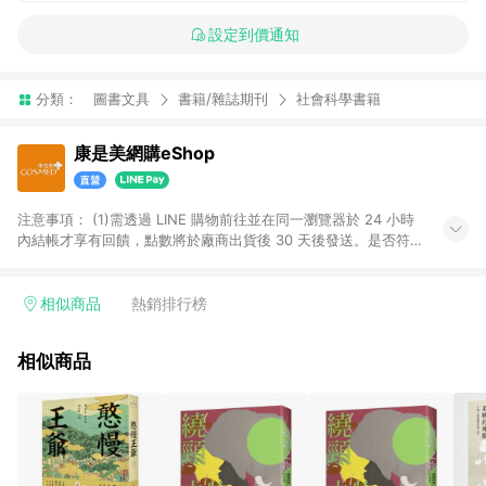
設定到價通知
分類：
圖書文具
書籍/雜誌期刊
社會科學書籍
康是美網購eShop
注意事項：​ (1)需透過 LINE 購物前往並在同一瀏覽器於 24 小時
內結帳才享有回饋，點數將於廠商出貨後 30 天後發送。​是否符
合回饋資格，依LINE購物系統紀錄為準。 (2)若使用康是美網購
APP下單，將無法獲得點數回饋。​ (3)以下品類商品均無回饋：​ -
黃金鑽飾/精品相關/3C數位(含周邊)/家電視聽/運動戶外/母嬰用
相似商品
熱銷排行榜
品​ -統一時代百貨/夢時代部分商品​ -博客來商品及其他指定商品​
(4)符合LINE POINTS回饋資格之訂單及各商品之「LINE回
相似商品
饋%」，將於訂單成立後由「LINE購物通知」之官方帳號訊息通
知。亦可於LINE購物網站或APP中的「我的訂單」頁面查詢，請
依LINE購物網站訂單成立通知為準。​​ (5)LINE購物設有「單一商
品最高回饋點數」機制 (部分時段開放「回饋無上限」)，以同一
訂單中同一商品不論件數計算，請依訂單成立當下LINE購物的回
饋機制為準。