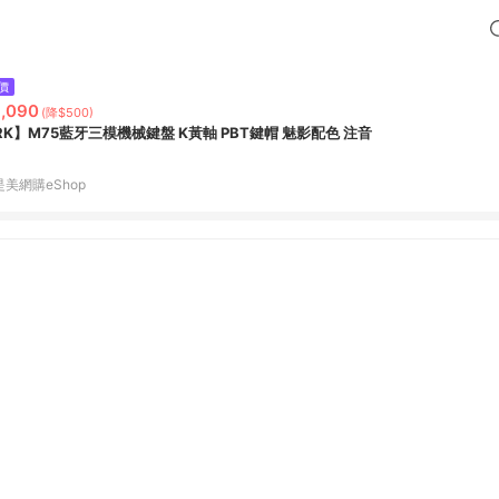
價
,090
(降$500)
RK】M75藍牙三模機械鍵盤 K黃軸 PBT鍵帽 魅影配色 注音
是美網購eShop