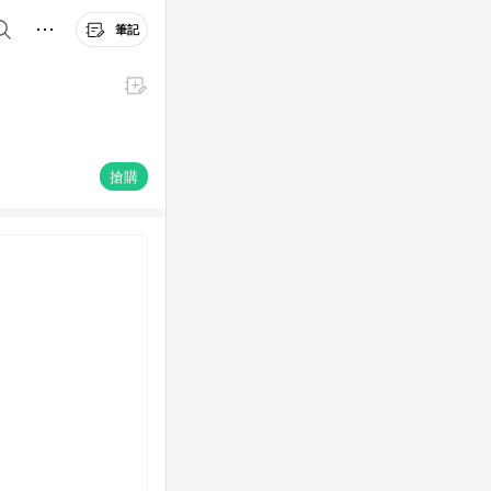
筆記
搶購