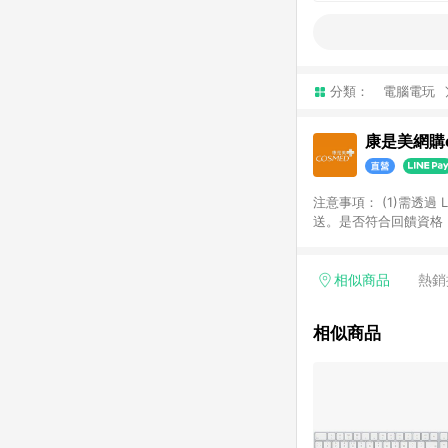
分類：
電腦電玩
康是美網購e
注意事項：​ (1)需透
送。​是否符合回饋資格，
品類商品均無回饋：​ -
品​ -博客來商品及其他
「LINE購物通知」之
相似商品
熱銷
訂單成立通知為準。​​ 
同一商品不論件數計算，
相似商品