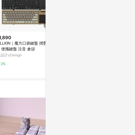
1,890
$3,790
降價
ILLKIN｜魔方口袋鍵盤 摺疊鍵
Apple 含數字
$73
(降$18)
 便攜鍵盤 注音 倉頡
board - 
聯想筆記本電腦鍵盤保護膜 V37
.設計uDesign
Apple 官方網
0 B470 G360 Y480 Y471 Z360
Z370
東森購物 ETMall
2%
1%
0.5%