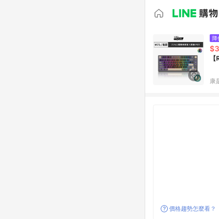
降
$3
【
康
價格趨勢怎麼看？