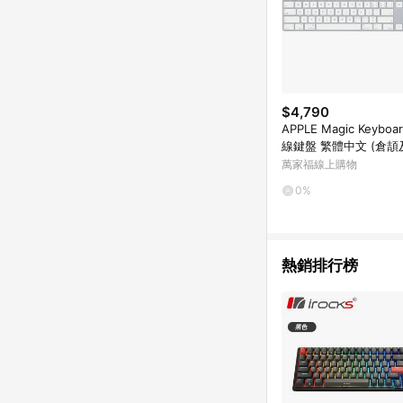
$4,790
APPLE Magic Keybo
線鍵盤 繁體中文 (倉頡及
原廠公司貨
萬家福線上購物
0%
熱銷排行榜