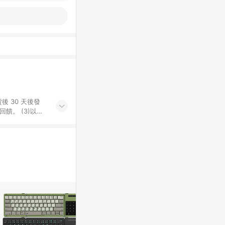
後 30 天後發
。​ (3)以下
百貨/夢時代部分商
，將於訂單成立後由
LINE購物網站
」)，以同一訂單中