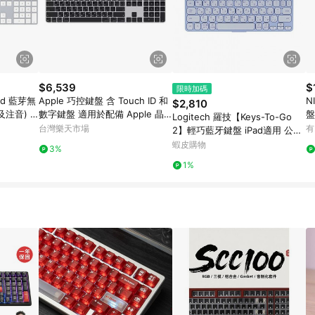
$6,539
$
限時加碼
ard 藍芽無
Apple 巧控鍵盤 含 Touch ID 和
N
$2,810
注音) __
數字鍵盤 適用於配備 Apple 晶
盤
Logitech 羅技【Keys-To-Go
片的 Mac 機型 中文注音 黑色按
台灣樂天市場
有
2】輕巧藍牙鍵盤 iPad適用 公司
鍵
貨 石墨黑/淺灰色/丁香紫
蝦皮購物
3%
1%