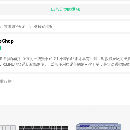
設定到價通知
電腦週邊配件
機械式鍵盤
Shop
過 LINE 購物前往並在同一瀏覽器於 24 小時內結帳才享有回饋，點數將於廠商出貨
依LINE購物系統紀錄為準。 (2)若使用康是美網購APP下單，將無法獲得點數回饋
黃金鑽飾/精品相關/3C數位(含周邊)/家電視聽/運動戶外/母嬰用品​ -統一時代
指定商品​ (4)符合LINE POINTS回饋資格之訂單及各商品之「LINE回饋%」
官方帳號訊息通知。亦可於LINE購物網站或APP中的「我的訂單」頁面查詢，請依
排行榜
(5)LINE購物設有「單一商品最高回饋點數」機制 (部分時段開放「回饋無上限
請依訂單成立當下LINE購物的回饋機制為準。