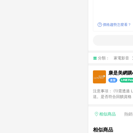
價格趨勢怎麼看？
分類：
家電影音
康是美網購e
注意事項：​ (1)需透
送。​是否符合回饋資格，
品類商品均無回饋：​ -
品​ -博客來商品及其他
「LINE購物通知」之
相似商品
熱銷
訂單成立通知為準。​​ 
同一商品不論件數計算，
相似商品