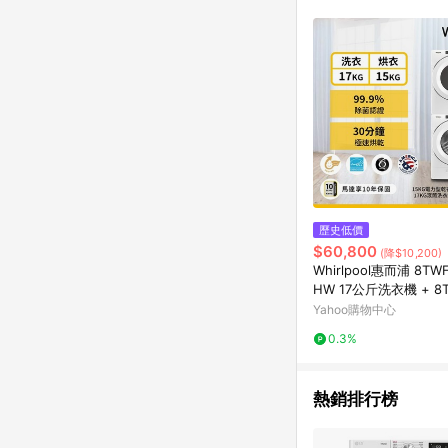
歷史低價
$60,800
(降$10,200)
Whirlpool惠而浦 8TW
HW 17公斤洗衣機 + 8
0HW 15公斤乾衣機 
Yahoo購物中心
0.3%
熱銷排行榜