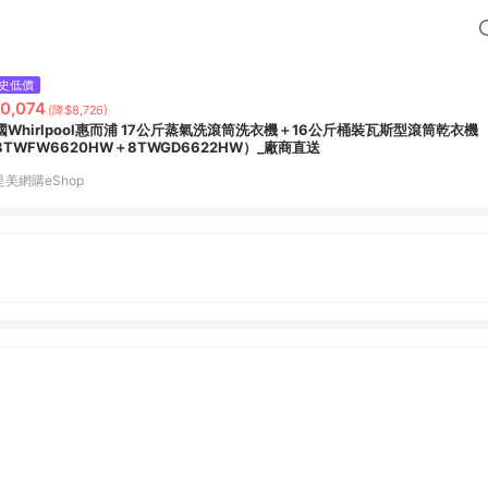
史低價
0,074
(降$8,726)
國Whirlpool惠而浦 17公斤蒸氣洗滾筒洗衣機＋16公斤桶裝瓦斯型滾筒乾衣機
8TWFW6620HW＋8TWGD6622HW）_廠商直送
是美網購eShop