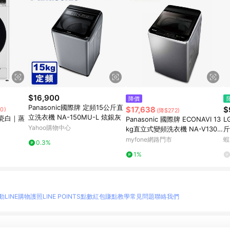
$16,900
降價
Panasonic國際牌 定頻15公斤直
$17,638
$
0)
(降$272)
立洗衣機 NA-150MU-L 炫銀灰
瓷白｜蒸
Panasonic 國際牌 ECONAVI 13
L
Yahoo購物中心
kg直立式變頻洗衣機 NA-V130L
斤
BS-S -含基本安裝+舊機回收
W
myfone網路門市
蝦
0.3%
1%
動
LINE購物護照
LINE POINTS點數紅包
賺點教學
常見問題
聯絡我們