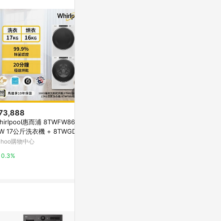
73,888
$24,381
$16,900
hirlpool惠而浦 8TWFW8620
惠而浦8TWGD5050PW瓦斯型乾
Whirlpool
W 17公斤洗衣機 + 8TWGD86
衣機12kg
烘滾筒洗衣機 W
0HW 16公斤乾衣機 桶裝瓦斯型
ahoo購物中心
萬家福線上購物
Yahoo購物中
0.3%
1%
0.3%