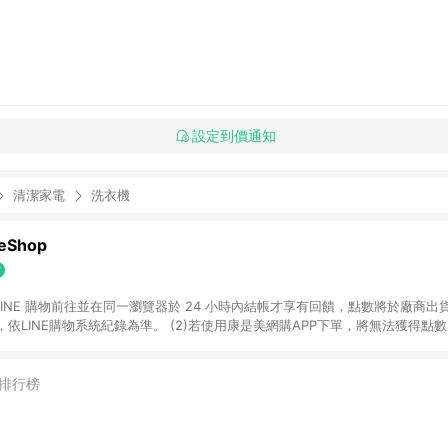
設定到價通知
清潔家電
洗衣機
Shop
過 LINE 購物前往並在同一瀏覽器於 24 小時內結帳才享有回饋，點數將於廠商出貨
依LINE購物系統紀錄為準。 (2)若使用康是美網購APP下單，將無法獲得點數回饋
黃金鑽飾/精品相關/3C數位(含周邊)/家電視聽/運動戶外/母嬰用品​ -統一時代
指定商品​ (4)符合LINE POINTS回饋資格之訂單及各商品之「LINE回饋%」
官方帳號訊息通知。亦可於LINE購物網站或APP中的「我的訂單」頁面查詢，請依
排行榜
(5)LINE購物設有「單一商品最高回饋點數」機制 (部分時段開放「回饋無上限
請依訂單成立當下LINE購物的回饋機制為準。