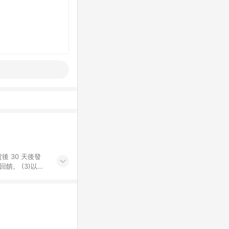
後 30 天後發
。​ (3)以下
百貨/夢時代部分商
，將於訂單成立後由
LINE購物網站
」)，以同一訂單中