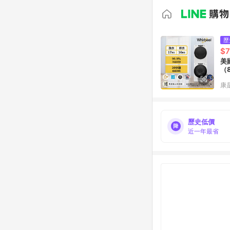
歷
$7
美
（
康
歷史低價
近一年最省