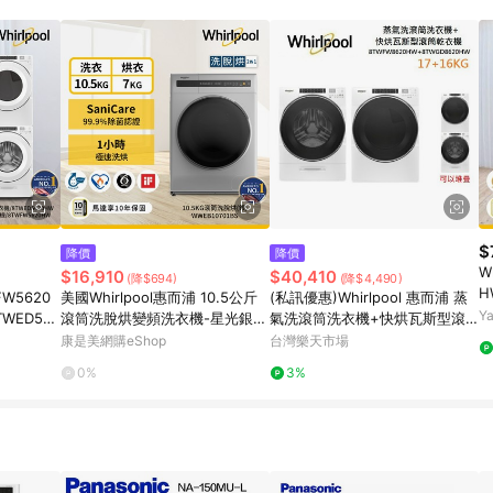
$
降價
降價
W
$16,910
$40,410
(降$694)
(降$4,490)
H
FW5620
美國Whirlpool惠而浦 10.5公斤
(私訊優惠)Whirlpool 惠而浦 蒸
2
Y
TWED562
滾筒洗脫烘變頻洗衣機-星光銀
氣洗滾筒洗衣機+快烘瓦斯型滾
電力型
WWEB10701BS_廠商直送
筒乾衣機(17+16KG) 組合價與單
康是美網購eShop
台灣樂天市場
售 8TWFW8620HW+8TWGD86
0%
3%
20HW