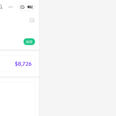
筆記
搶購
$8,726