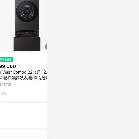
$15,900
$6,990
限時加碼
送7-11商品卡800元★聲寶15公
【TATUNG
99,000
斤變頻典雅粉洗衣機ES-P15DV-
衣機(TAW-A1
G WashCombo 22公斤+2.5公
P1
東森購物 ETMall
PChome 24h
AI熱泵滾筒洗衣機(蒸洗脫烘)
D-S22FHDB+WT-SD250HB
皮購物
0.5%
1%
0%