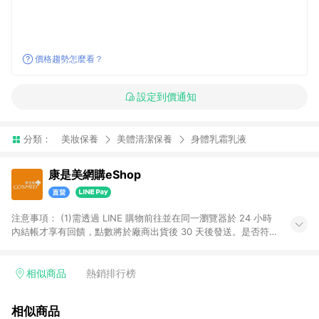
價格趨勢怎麼看？
設定到價通知
分類：
美妝保養
美體清潔保養
身體乳霜乳液
康是美網購eShop
注意事項：​ (1)需透過 LINE 購物前往並在同一瀏覽器於 24 小時
內結帳才享有回饋，點數將於廠商出貨後 30 天後發送。​是否符
合回饋資格，依LINE購物系統紀錄為準。 (2)若使用康是美網購
APP下單，將無法獲得點數回饋。​ (3)以下品類商品均無回饋：​ -
黃金鑽飾/精品相關/3C數位(含周邊)/家電視聽/運動戶外/母嬰用
相似商品
熱銷排行榜
品​ -統一時代百貨/夢時代部分商品​ -博客來商品及其他指定商品​
(4)符合LINE POINTS回饋資格之訂單及各商品之「LINE回
相似商品
饋%」，將於訂單成立後由「LINE購物通知」之官方帳號訊息通