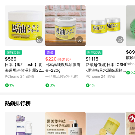
知。亦可於LINE購物網站或APP中的「我的訂單」頁面查詢，請
依LINE購物網站訂單成立通知為準。​​ (5)LINE購物設有「單一商
品最高回饋點數」機制 (部分時段開放「回饋無上限」)，以同一
訂單中同一商品不論件數計算，請依訂單成立當下LINE購物的回
饋機制為準。
$89
限時加碼
降價
限時加碼
麒麟牌
$569
$220
$1,115
(降$180)
Yah
日本【馬油Loshi】北
日本高純度馬油護膚
(2罐超值組)日本LOSHI
海道馬油保濕乳霜220
膏-220g
-馬油植萃水潤保濕軟
0.
g 3入組
化角質全身保養護膚霜
PChome 24h購物
一品川流居家生活館
PChome 24h購物
220g/罐(修護肌膚萬用
1%
3%
1%
乳霜)
熱銷排行榜