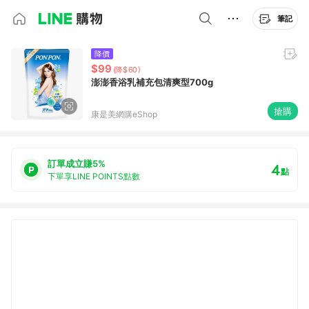
筆記
降價
$99
(降$60)
澎澎香浴乳補充包清爽型700g
搶購
康是美網購eShop
訂單成立賺5%
4
點
下單享LINE POINTS點數