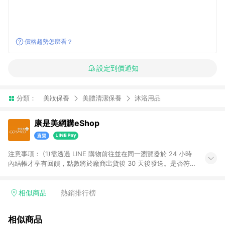
價格趨勢怎麼看？
設定到價通知
分類：
美妝保養
美體清潔保養
沐浴用品
康是美網購eShop
注意事項：​ (1)需透過 LINE 購物前往並在同一瀏覽器於 24 小時
內結帳才享有回饋，點數將於廠商出貨後 30 天後發送。​是否符
合回饋資格，依LINE購物系統紀錄為準。 (2)若使用康是美網購
APP下單，將無法獲得點數回饋。​ (3)以下品類商品均無回饋：​ -
黃金鑽飾/精品相關/3C數位(含周邊)/家電視聽/運動戶外/母嬰用
相似商品
熱銷排行榜
品​ -統一時代百貨/夢時代部分商品​ -博客來商品及其他指定商品​
(4)符合LINE POINTS回饋資格之訂單及各商品之「LINE回
相似商品
饋%」，將於訂單成立後由「LINE購物通知」之官方帳號訊息通