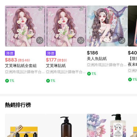
知。亦可於LINE購物網站或APP中的「我的訂單」頁面查詢，請
依LINE購物網站訂單成立通知為準。​​ (5)LINE購物設有「單一商
品最高回饋點數」機制 (部分時段開放「回饋無上限」)，以同一
訂單中同一商品不論件數計算，請依訂單成立當下LINE購物的回
饋機制為準。
$186
$40
降價
降價
美人魚貼紙
【限
$883
$177
(降$46)
(降$9)
夜未
亞洲跨境設計購物平台
艾芙琳貼紙全套組
艾芙琳貼紙
夜
Pinkoi
亞洲
亞洲跨境設計購物平台
亞洲跨境設計購物平台
1%
Pinko
Pinkoi
Pinkoi
1
1%
1%
熱銷排行榜