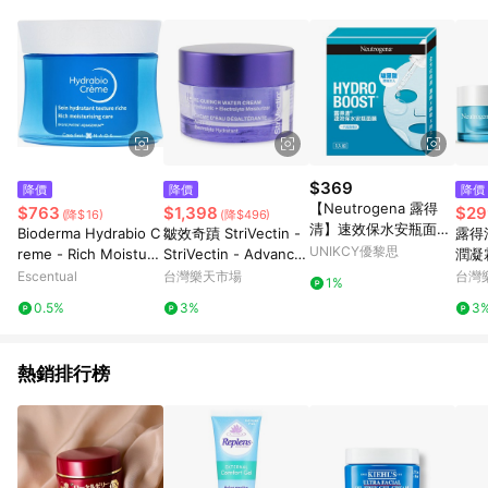
知。亦可於LINE購物網站或APP中的「我的訂單」頁面查詢，請
依LINE購物網站訂單成立通知為準。​​ (5)LINE購物設有「單一商
品最高回饋點數」機制 (部分時段開放「回饋無上限」)，以同一
訂單中同一商品不論件數計算，請依訂單成立當下LINE購物的回
饋機制為準。
$369
降價
降價
降價
【Neutrogena 露得
$763
$1,398
$29
(降$16)
(降$496)
清】速效保水安瓶面膜
Bioderma Hydrabio C
皺效奇蹟 StriVectin -
露得
5入組
UNIKCY優黎思
reme - Rich Moisturis
StriVectin - Advance
潤凝
ing Care 50ml
d Hydration Re-Quen
Escentual
台灣樂天市場
台灣
1%
ch面霜- 透明質酸 + 電
0.5%
3%
3
解質保濕霜（無油）
熱銷排行榜