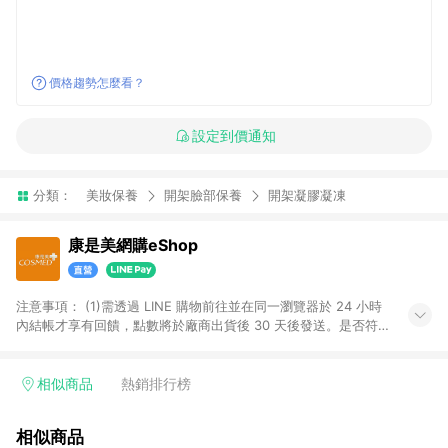
價格趨勢怎麼看？
設定到價通知
分類：
美妝保養
開架臉部保養
開架凝膠凝凍
康是美網購eShop
注意事項：​ (1)需透過 LINE 購物前往並在同一瀏覽器於 24 小時
內結帳才享有回饋，點數將於廠商出貨後 30 天後發送。​是否符
合回饋資格，依LINE購物系統紀錄為準。 (2)若使用康是美網購
APP下單，將無法獲得點數回饋。​ (3)以下品類商品均無回饋：​ -
黃金鑽飾/精品相關/3C數位(含周邊)/家電視聽/運動戶外/母嬰用
相似商品
熱銷排行榜
品​ -統一時代百貨/夢時代部分商品​ -博客來商品及其他指定商品​
(4)符合LINE POINTS回饋資格之訂單及各商品之「LINE回
相似商品
饋%」，將於訂單成立後由「LINE購物通知」之官方帳號訊息通