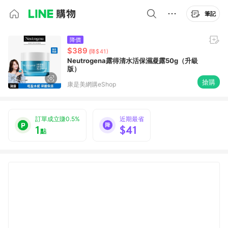
筆記
降價
$389
(降$41)
Neutrogena露得清水活保濕凝露50g（升級
版）
搶購
康是美網購eShop
訂單成立賺0.5%
近期最省
1
$41
點