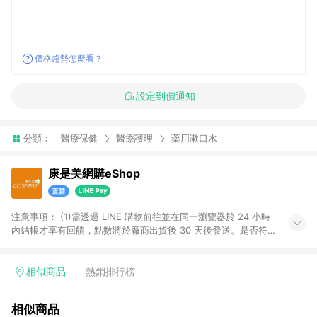
價格趨勢怎麼看？
設定到價通知
分類：
醫療保健
醫療護理
藥用漱口水
康是美網購eShop
注意事項：​ (1)需透過 LINE 購物前往並在同一瀏覽器於 24 小時
內結帳才享有回饋，點數將於廠商出貨後 30 天後發送。​是否符
合回饋資格，依LINE購物系統紀錄為準。 (2)若使用康是美網購
APP下單，將無法獲得點數回饋。​ (3)以下品類商品均無回饋：​ -
黃金鑽飾/精品相關/3C數位(含周邊)/家電視聽/運動戶外/母嬰用
相似商品
熱銷排行榜
品​ -統一時代百貨/夢時代部分商品​ -博客來商品及其他指定商品​
(4)符合LINE POINTS回饋資格之訂單及各商品之「LINE回
相似商品
饋%」，將於訂單成立後由「LINE購物通知」之官方帳號訊息通