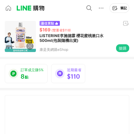
筆記
$169
(雙重省$118)
LISTERINE李施德霖 櫻花蜜桃漱口水
500ml(包裝隨機出貨)
搶購
康是美網購eShop
訂單成立賺5%
近期最省
8
$110
點