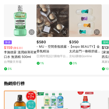
知。亦可於LINE購物網站或APP中的「我的訂單」頁面查詢，請
依LINE購物網站訂單成立通知為準。​​ (5)LINE購物設有「單一商
品最高回饋點數」機制 (部分時段開放「回饋無上限」)，以同一
訂單中同一商品不論件數計算，請依訂單成立當下LINE購物的回
饋機制為準。
$580
$350
降價
限時
- MU - 空間香氛噴霧 -
【expo BEAUTY】金
$159
$13
(降$20)
香氛精油
太武金門一條根舒緩凝
李施德霖 溫潤綠薄荷漱
[家
露滾珠/70ml
亞洲跨境設計購物平台
京站i購物Qonline
口水 無酒精 500ml
西瓜
Pinkoi
台灣樂天市場
萬家
1%
3%
3%
1
熱銷排行榜