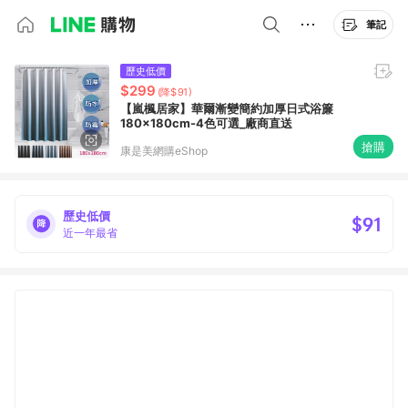
筆記
歷史低價
$299
(降$91)
【嵐楓居家】華爾漸變簡約加厚日式浴簾
180x180cm-4色可選_廠商直送
搶購
康是美網購eShop
歷史低價
$91
近一年最省