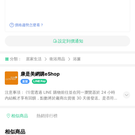
價格趨勢怎麼看？
設定到價通知
分類：
居家生活
衛浴用品
浴簾
康是美網購eShop
注意事項：​ (1)需透過 LINE 購物前往並在同一瀏覽器於 24 小時
內結帳才享有回饋，點數將於廠商出貨後 30 天後發送。​是否符
合回饋資格，依LINE購物系統紀錄為準。 (2)若使用康是美網購
APP下單，將無法獲得點數回饋。​ (3)以下品類商品均無回饋：​ -
黃金鑽飾/精品相關/3C數位(含周邊)/家電視聽/運動戶外/母嬰用
相似商品
熱銷排行榜
品​ -統一時代百貨/夢時代部分商品​ -博客來商品及其他指定商品​
(4)符合LINE POINTS回饋資格之訂單及各商品之「LINE回
相似商品
饋%」，將於訂單成立後由「LINE購物通知」之官方帳號訊息通