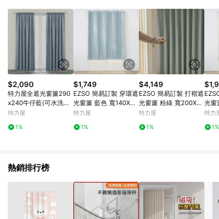
知。亦可於LINE購物網站或APP中的「我的訂單」頁面查詢，請
依LINE購物網站訂單成立通知為準。​​ (5)LINE購物設有「單一商
品最高回饋點數」機制 (部分時段開放「回饋無上限」)，以同一
訂單中同一商品不論件數計算，請依訂單成立當下LINE購物的回
饋機制為準。
$2,090
$1,749
$4,149
$1,
特力屋全遮光窗簾290
EZSO 簡易訂製 穿環遮
EZSO 簡易訂製 打褶遮
EZ
x240牛仔藍(可水洗塗
光窗簾 藍色 寬140X高
光窗簾 粉綠 寬200X高
光窗簾
層)
180以內
210以內
240
特力屋
特力屋
特力屋
特力
1%
1%
1%
1
熱銷排行榜