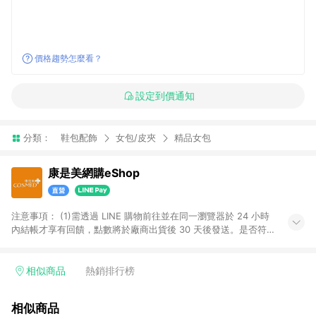
價格趨勢怎麼看？
設定到價通知
分類：
鞋包配飾
女包/皮夾
精品女包
康是美網購eShop
注意事項：​ (1)需透過 LINE 購物前往並在同一瀏覽器於 24 小時
內結帳才享有回饋，點數將於廠商出貨後 30 天後發送。​是否符
合回饋資格，依LINE購物系統紀錄為準。 (2)若使用康是美網購
APP下單，將無法獲得點數回饋。​ (3)以下品類商品均無回饋：​ -
黃金鑽飾/精品相關/3C數位(含周邊)/家電視聽/運動戶外/母嬰用
相似商品
熱銷排行榜
品​ -統一時代百貨/夢時代部分商品​ -博客來商品及其他指定商品​
(4)符合LINE POINTS回饋資格之訂單及各商品之「LINE回
相似商品
饋%」，將於訂單成立後由「LINE購物通知」之官方帳號訊息通