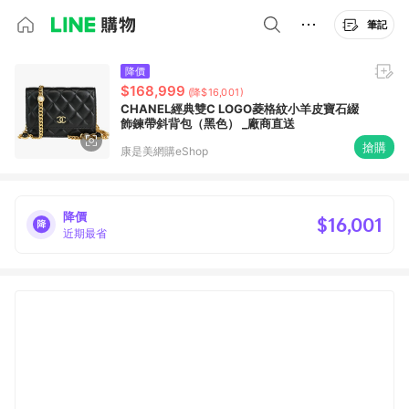
筆記
降價
$168,999
(降$16,001)
CHANEL經典雙C LOGO菱格紋小羊皮寶石綴
飾鍊帶斜背包（黑色） _廠商直送
搶購
康是美網購eShop
降價
$16,001
近期最省