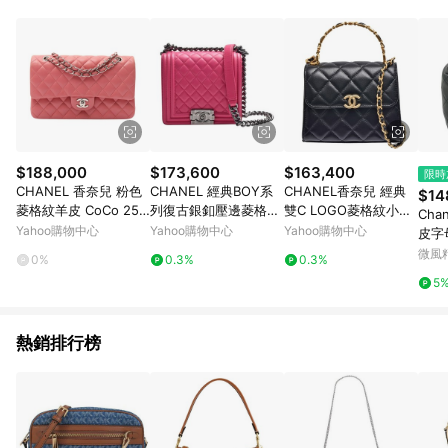
知。亦可於LINE購物網站或APP中的「我的訂單」頁面查詢，請
依LINE購物網站訂單成立通知為準。​​ (5)LINE購物設有「單一商
品最高回饋點數」機制 (部分時段開放「回饋無上限」)，以同一
訂單中同一商品不論件數計算，請依訂單成立當下LINE購物的回
饋機制為準。
$188,000
$173,600
$163,400
限時
CHANEL 香奈兒 粉色
CHANEL 經典BOY系
CHANEL香奈兒 經典
$14
菱格紋羊皮 CoCo 25
列復古銀釦壓邊菱格粒
雙C LOGO菱格紋小羊
Cha
鏈包 銀扣 【二手名牌B
紋羊皮斜背包(桃粉色)
皮仿舊琺瑯圖形點綴提
Yahoo購物中心
Yahoo購物中心
Yahoo購物中心
皮字
RAND OFF】
把手提/斜背包(黑)
盒包(
微風
0%
0.3%
0.3%
5
熱銷排行榜