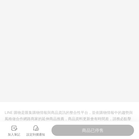
依LINE購物網站訂單成立通知為準。​​ (5)LINE購物設有「單一商
品最高回饋點數」機制 (部分時段開放「回饋無上限」)，以同一
訂單中同一商品不論件數計算，請依訂單成立當下LINE購物的回
饋機制為準。
LINE 購物是匯集購物情報與商品資訊的整合性平台，並依購物情報中的趨勢與
風格做合作網路商家的延伸商品推薦，商品資料更新會有時間差，請務必點擊
商品至各合作網路商家，確認現售價與購物條件，一切資訊以合作廠商網頁為
商品已停售
準。
加入筆記
設定到價通知