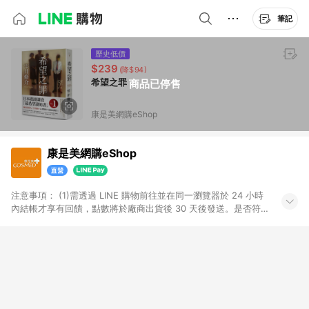
筆記
歷史低價
$239
(降$94)
希望之罪
商品已停售
康是美網購eShop
康是美網購eShop
注意事項：​ (1)需透過 LINE 購物前往並在同一瀏覽器於 24 小時
內結帳才享有回饋，點數將於廠商出貨後 30 天後發送。​是否符
合回饋資格，依LINE購物系統紀錄為準。 (2)若使用康是美網購
APP下單，將無法獲得點數回饋。​ (3)以下品類商品均無回饋：​ -
黃金鑽飾/精品相關/3C數位(含周邊)/家電視聽/運動戶外/母嬰用
品​ -統一時代百貨/夢時代部分商品​ -博客來商品及其他指定商品​
(4)符合LINE POINTS回饋資格之訂單及各商品之「LINE回
饋%」，將於訂單成立後由「LINE購物通知」之官方帳號訊息通
知。亦可於LINE購物網站或APP中的「我的訂單」頁面查詢，請