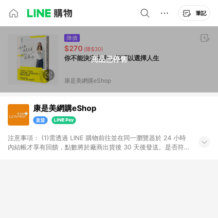
筆記
降價
$270
(降$30)
你不能決定出身，但可以選擇人生
商品已停售
康是美網購eShop
康是美網購eShop
注意事項：​ (1)需透過 LINE 購物前往並在同一瀏覽器於 24 小時
內結帳才享有回饋，點數將於廠商出貨後 30 天後發送。​是否符
合回饋資格，依LINE購物系統紀錄為準。 (2)若使用康是美網購
APP下單，將無法獲得點數回饋。​ (3)以下品類商品均無回饋：​ -
黃金鑽飾/精品相關/3C數位(含周邊)/家電視聽/運動戶外/母嬰用
品​ -統一時代百貨/夢時代部分商品​ -博客來商品及其他指定商品​
(4)符合LINE POINTS回饋資格之訂單及各商品之「LINE回
饋%」，將於訂單成立後由「LINE購物通知」之官方帳號訊息通
知。亦可於LINE購物網站或APP中的「我的訂單」頁面查詢，請