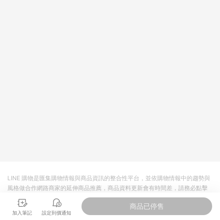
依LINE購物網站訂單成立通知為準。​​ (5)LINE購物設有「單一商
品最高回饋點數」機制 (部分時段開放「回饋無上限」)，以同一
訂單中同一商品不論件數計算，請依訂單成立當下LINE購物的回
饋機制為準。
LINE 購物是匯集購物情報與商品資訊的整合性平台，並依購物情報中的趨勢與
風格做合作網路商家的延伸商品推薦，商品資料更新會有時間差，請務必點擊
商品至各合作網路商家，確認現售價與購物條件，一切資訊以合作廠商網頁為
商品已停售
準。
加入筆記
設定到價通知