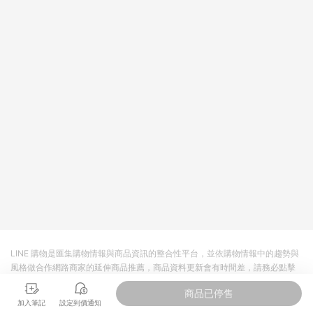
依LINE購物網站訂單成立通知為準。​​ (5)LINE購物設有「單一商
品最高回饋點數」機制 (部分時段開放「回饋無上限」)，以同一
訂單中同一商品不論件數計算，請依訂單成立當下LINE購物的回
饋機制為準。
LINE 購物是匯集購物情報與商品資訊的整合性平台，並依購物情報中的趨勢與
風格做合作網路商家的延伸商品推薦，商品資料更新會有時間差，請務必點擊
商品至各合作網路商家，確認現售價與購物條件，一切資訊以合作廠商網頁為
商品已停售
準。
加入筆記
設定到價通知