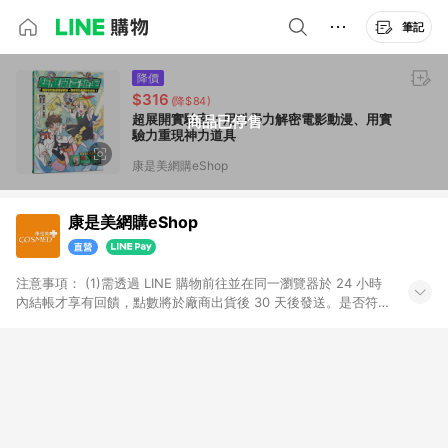
筆記
降價
$316
(降$84)
超展開實驗室：用科學力解密電影動漫、用實
商品已停售
驗力重現神力道具
康是美網購eShop
康是美網購eShop
注意事項：​ (1)需透過 LINE 購物前往並在同一瀏覽器於 24 小時
內結帳才享有回饋，點數將於廠商出貨後 30 天後發送。​是否符
合回饋資格，依LINE購物系統紀錄為準。 (2)若使用康是美網購
APP下單，將無法獲得點數回饋。​ (3)以下品類商品均無回饋：​ -
黃金鑽飾/精品相關/3C數位(含周邊)/家電視聽/運動戶外/母嬰用
品​ -統一時代百貨/夢時代部分商品​ -博客來商品及其他指定商品​
(4)符合LINE POINTS回饋資格之訂單及各商品之「LINE回
饋%」，將於訂單成立後由「LINE購物通知」之官方帳號訊息通
知。亦可於LINE購物網站或APP中的「我的訂單」頁面查詢，請