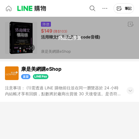
筆記
降價
$149
(降$103)
活用韓文慣用語(附QRcode音檔)
商品已停售
康是美網購eShop
康是美網購eShop
注意事項：​ (1)需透過 LINE 購物前往並在同一瀏覽器於 24 小時
內結帳才享有回饋，點數將於廠商出貨後 30 天後發送。​是否符
合回饋資格，依LINE購物系統紀錄為準。 (2)若使用康是美網購
APP下單，將無法獲得點數回饋。​ (3)以下品類商品均無回饋：​ -
黃金鑽飾/精品相關/3C數位(含周邊)/家電視聽/運動戶外/母嬰用
品​ -統一時代百貨/夢時代部分商品​ -博客來商品及其他指定商品​
(4)符合LINE POINTS回饋資格之訂單及各商品之「LINE回
饋%」，將於訂單成立後由「LINE購物通知」之官方帳號訊息通
知。亦可於LINE購物網站或APP中的「我的訂單」頁面查詢，請