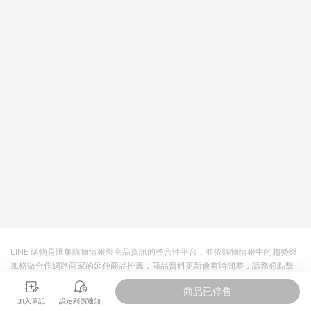
依LINE購物網站訂單成立通知為準。​​ (5)LINE購物設有「單一商
品最高回饋點數」機制 (部分時段開放「回饋無上限」)，以同一
訂單中同一商品不論件數計算，請依訂單成立當下LINE購物的回
饋機制為準。
LINE 購物是匯集購物情報與商品資訊的整合性平台，並依購物情報中的趨勢與
風格做合作網路商家的延伸商品推薦，商品資料更新會有時間差，請務必點擊
商品至各合作網路商家，確認現售價與購物條件，一切資訊以合作廠商網頁為
商品已停售
準。
加入筆記
設定到價通知